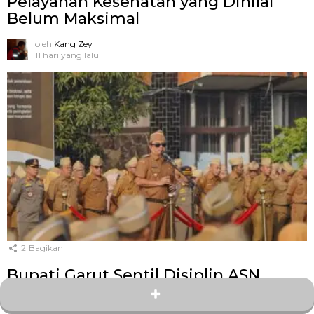
Pelayanan Kesehatan yang Dinilai
Belum Maksimal
oleh
Kang Zey
11 hari yang lalu
2
Bagikan
Bupati Garut Sentil Disiplin ASN,
Syakur: Saatnya Evaluasi Total Kinerja
Aparatur