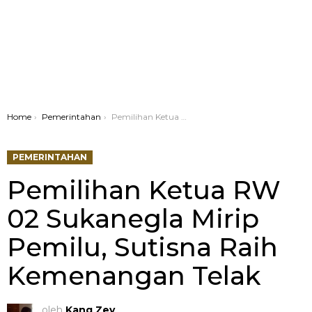
You are here:
Home
Pemerintahan
Pemilihan Ketua RW 02 Sukanegla Mirip Pemilu, Sutisna Raih Kemenangan Telak
PEMERINTAHAN
Pemilihan Ketua RW
02 Sukanegla Mirip
Pemilu, Sutisna Raih
Kemenangan Telak
oleh
Kang Zey