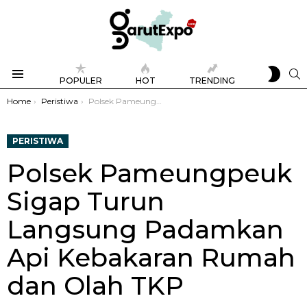
SWIT
S
POPULER
HOT
TRENDING
SKIN
Menu
You are here:
Home
Peristiwa
Polsek Pameungpeuk Sigap Turun Langsung Padamkan Api Kebakaran Rumah dan Olah TKP
PERISTIWA
Polsek Pameungpeuk
Sigap Turun
Langsung Padamkan
Api Kebakaran Rumah
dan Olah TKP