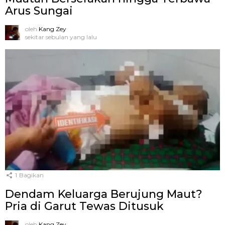
Arus Sungai
oleh
Kang Zey
sekitar sebulan yang lalu
1
Bagikan
Dendam Keluarga Berujung Maut?
Pria di Garut Tewas Ditusuk
oleh
Kang Zey