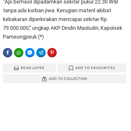
“Api berhasil dipadamkan sekitar pukul 22.30 WIB
tanpa ada korban jiwa. Kerugian materil akibat
kebakaran diperkirakan mencapai sekitar Rp.
79.000.000,” ungkap AKP Dindin Maoludin, Kapolsek
Pameungpeuk.(*)
FACEBOOK
WHATSAPP
FACEBOOK MESSENGER
TELEGRAM
PINTEREST
READ LATER
ADD TO FAVOURITES
ADD TO COLLECTION