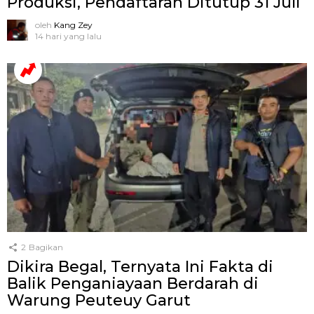
Produksi, Pendaftaran Ditutup 31 Juli
oleh
Kang Zey
14 hari yang lalu
2
Bagikan
Dikira Begal, Ternyata Ini Fakta di
Balik Penganiayaan Berdarah di
Warung Peuteuy Garut