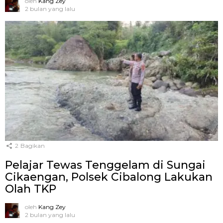
oleh
Kang Zey
2 bulan yang lalu
2
Bagikan
Pelajar Tewas Tenggelam di Sungai
Cikaengan, Polsek Cibalong Lakukan
Olah TKP
oleh
Kang Zey
2 bulan yang lalu