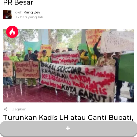
PR Besar
oleh
Kang Zey
18 hari yang lalu
1
Bagikan
Turunkan Kadis LH atau Ganti Bupati,
Ratusan Relawan Kebersihan Kepung
DPRD Garut