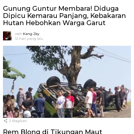
Gunung Guntur Membara! Diduga
Dipicu Kemarau Panjang, Kebakaran
Hutan Hebohkan Warga Garut
oleh
Kang Zey
12 hari yang lalu
2
Bagikan
Rem Blong di Tikungan Maut