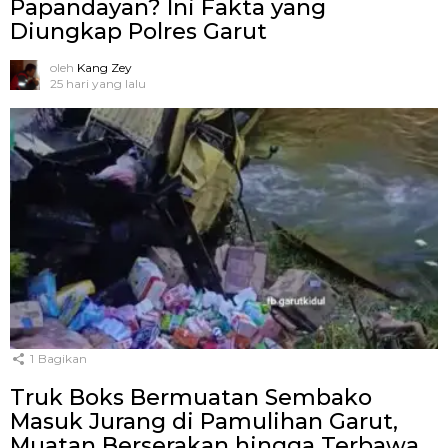
Papandayan? Ini Fakta yang
Diungkap Polres Garut
oleh
Kang Zey
25 hari yang lalu
1
Bagikan
Truk Boks Bermuatan Sembako
Masuk Jurang di Pamulihan Garut,
Muatan Berserakan hingga Terbawa