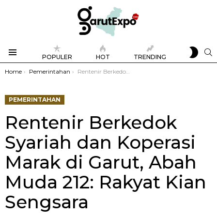
SWIT
S
POPULER
HOT
TRENDING
SKIN
Menu
You are here:
Home
Pemerintahan
Rentenir Berkedok Syariah dan Koperasi Marak di Garut, Abah Muda 212: Rakyat Kian Sengsara
PEMERINTAHAN
Rentenir Berkedok
Syariah dan Koperasi
Marak di Garut, Abah
Muda 212: Rakyat Kian
Sengsara