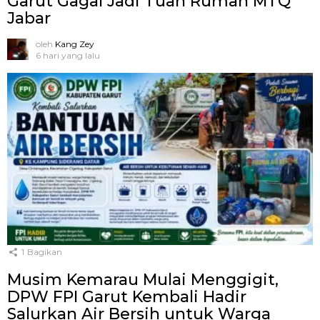
Garut Gagal Jadi Tuan Rumah MTQ
Jabar
oleh
Kang Zey
6 hari yang lalu
1
Bagikan
Musim Kemarau Mulai Menggigit,
DPW FPI Garut Kembali Hadir
Salurkan Air Bersih untuk Warga