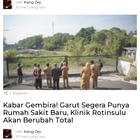
oleh
Kang Zey
10 hari yang lalu
2
Bagikan
Kabar Gembira! Garut Segera Punya
Rumah Sakit Baru, Klinik Rotinsulu
Akan Berubah Total
oleh
Kang Zey
10 hari yang lalu