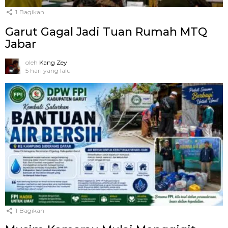
1
Bagikan
Garut Gagal Jadi Tuan Rumah MTQ
Jabar
oleh
Kang Zey
5 hari yang lalu
1
Bagikan