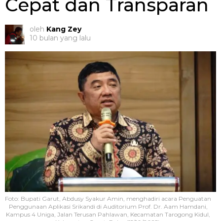
Cepat dan Transparan
oleh
Kang Zey
10 bulan yang lalu
Foto: Bupati Garut, Abdusy Syakur Amin, menghadiri acara Penguatan
Penggunaan Aplikasi Srikandi di Auditorium Prof. Dr. Aam Hamdani,
Kampus 4 Uniga, Jalan Terusan Pahlawan, Kecamatan Tarogong Kidul,