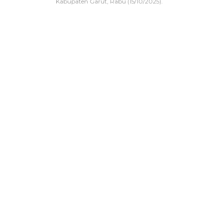
Kabupaten Garut, Rabu (15/10/2025).