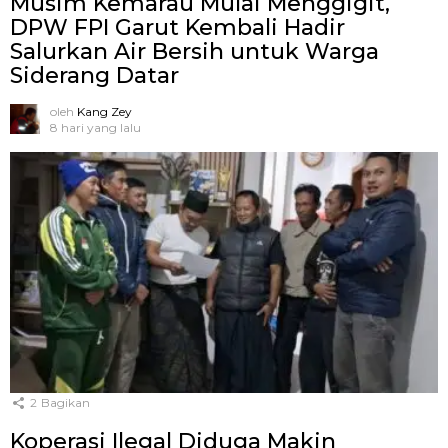
Musim Kemarau Mulai Menggigit,
DPW FPI Garut Kembali Hadir
Salurkan Air Bersih untuk Warga
Siderang Datar
oleh
Kang Zey
8 hari yang lalu
2
Bagikan
Koperasi Ilegal Diduga Makin