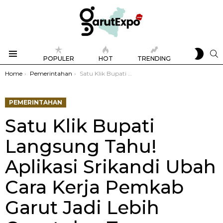
SWIT
S
POPULER
HOT
TRENDING
SKIN
Menu
You are here:
Home
Pemerintahan
Satu Klik Bupati Langsung Tahu! Aplikasi Srikandi Ubah Cara Kerja Pemkab Garut Jadi Lebih Cepat dan Transparan
PEMERINTAHAN
Satu Klik Bupati
Langsung Tahu!
Aplikasi Srikandi Ubah
Cara Kerja Pemkab
Garut Jadi Lebih