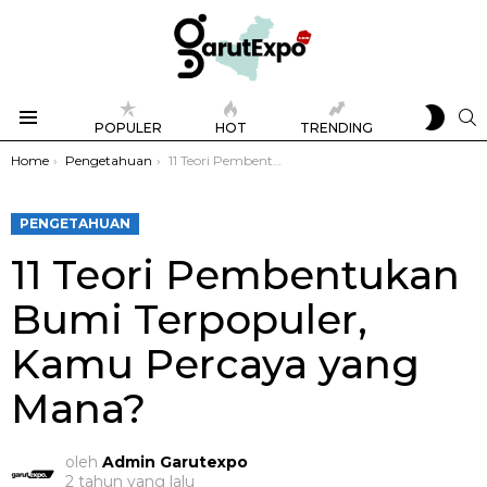
SWIT
S
POPULER
HOT
TRENDING
SKIN
Menu
You are here:
Home
Pengetahuan
11 Teori Pembentukan Bumi Terpopuler, Kamu Percaya yang Mana?
PENGETAHUAN
11 Teori Pembentukan
Bumi Terpopuler,
Kamu Percaya yang
Mana?
oleh
Admin Garutexpo
2 tahun yang lalu