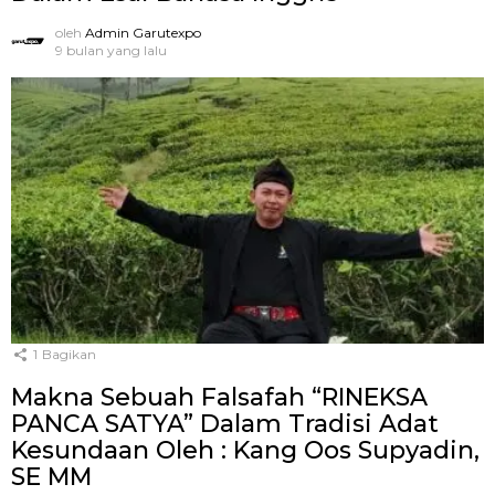
oleh
Admin Garutexpo
9 bulan yang lalu
1
Bagikan
Makna Sebuah Falsafah “RINEKSA
PANCA SATYA” Dalam Tradisi Adat
Kesundaan Oleh : Kang Oos Supyadin,
SE MM