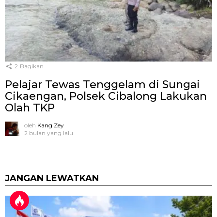
2
Bagikan
Pelajar Tewas Tenggelam di Sungai
Cikaengan, Polsek Cibalong Lakukan
Olah TKP
oleh
Kang Zey
2 bulan yang lalu
JANGAN LEWATKAN