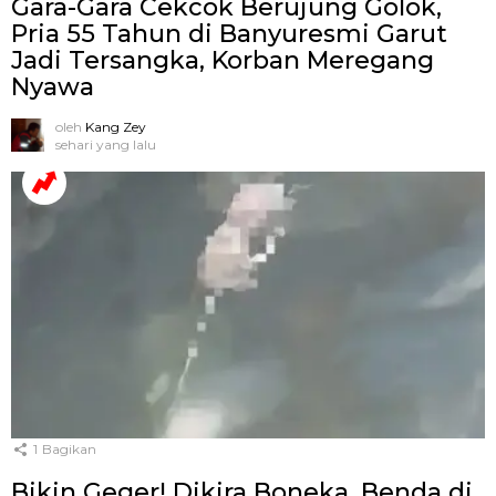
Gara-Gara Cekcok Berujung Golok,
Pria 55 Tahun di Banyuresmi Garut
Jadi Tersangka, Korban Meregang
Nyawa
oleh
Kang Zey
sehari yang lalu
1
Bagikan
Bikin Geger! Dikira Boneka, Benda di