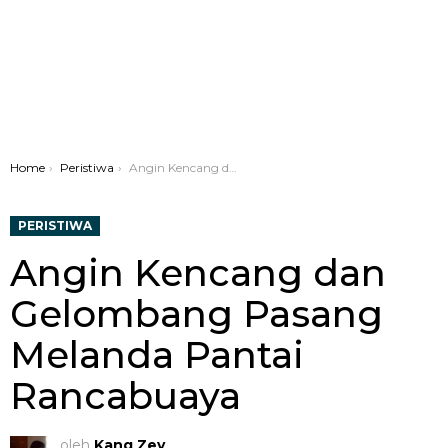
You are here:
Home
Peristiwa
Angin Kencang dan Gelombang Pasang Melanda Pantai Rancabuaya
PERISTIWA
Angin Kencang dan
Gelombang Pasang
Melanda Pantai
Rancabuaya
oleh
Kang Zey