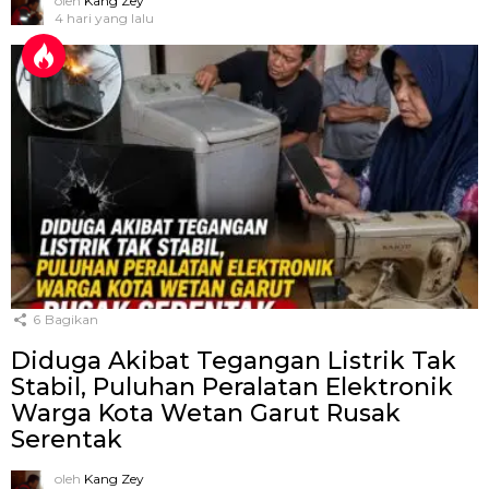
oleh
Kang Zey
4 hari yang lalu
6
Bagikan
Diduga Akibat Tegangan Listrik Tak
Stabil, Puluhan Peralatan Elektronik
Warga Kota Wetan Garut Rusak
Serentak
oleh
Kang Zey