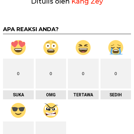
Ditulis oleh
Kang Zey
APA REAKSI ANDA?
0
0
0
0
SUKA
OMG
TERTAWA
SEDIH