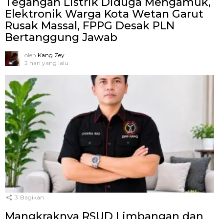
Tegangan Listrik Diduga Mengamuk,
Elektronik Warga Kota Wetan Garut
Rusak Massal, FPPG Desak PLN
Bertanggung Jawab
oleh
Kang Zey
2 hari yang lalu
3
Bagikan
Mangkraknya RSUD Limbangan dan