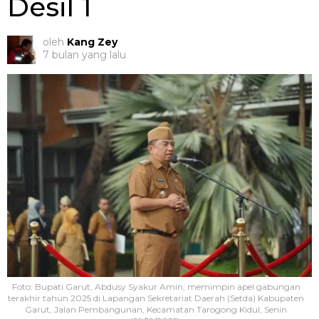
Desil 1
oleh
Kang Zey
7 bulan yang lalu
Foto: Bupati Garut, Abdusy Syakur Amin, memimpin apel gabungan
terakhir tahun 2025 di Lapangan Sekretariat Daerah (Setda) Kabupaten
Garut, Jalan Pembangunan, Kecamatan Tarogong Kidul, Senin