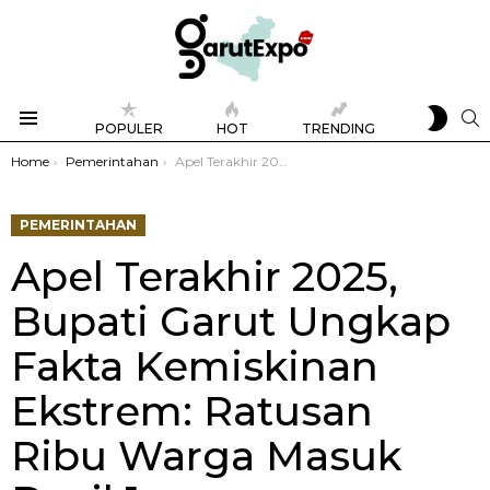
SWIT
S
POPULER
HOT
TRENDING
SKIN
Menu
You are here:
Home
Pemerintahan
Apel Terakhir 2025, Bupati Garut Ungkap Fakta Kemiskinan Ekstrem: Ratusan Ribu Warga Masuk Desil 1
PEMERINTAHAN
Apel Terakhir 2025,
Bupati Garut Ungkap
Fakta Kemiskinan
Ekstrem: Ratusan
Ribu Warga Masuk