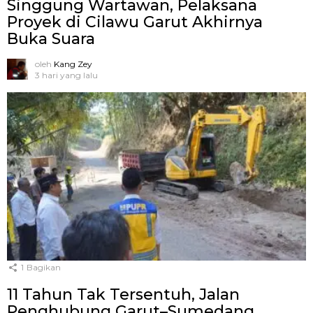
Singgung Wartawan, Pelaksana
Proyek di Cilawu Garut Akhirnya
Buka Suara
oleh
Kang Zey
3 hari yang lalu
1
Bagikan
11 Tahun Tak Tersentuh, Jalan
Penghubung Garut–Sumedang