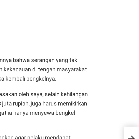
annya bahwa serangan yang tak
n kekacauan di tengah masyarakat
a kembali bengkelnya.
sakan oleh saya, selain kehilangan
 juta rupiah, juga harus memikirkan
ngat ia hanya menyewa bengkel
PKS
rapkan agar pelaku mendapat
Perj