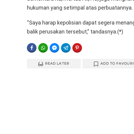
hukuman yang setimpal atas perbuatannya.
“Saya harap kepolisian dapat segera menan
balik perusakan tersebut,” tandasnya.(*)
FACEBOOK
WHATSAPP
FACEBOOK MESSENGER
TELEGRAM
PINTEREST
READ LATER
ADD TO FAVOUR