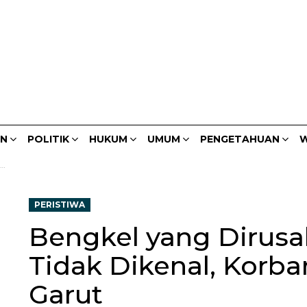
AN
POLITIK
HUKUM
UMUM
PENGETAHUAN
W
PERISTIWA
Bengkel yang Dirus
Tidak Dikenal, Korba
Garut