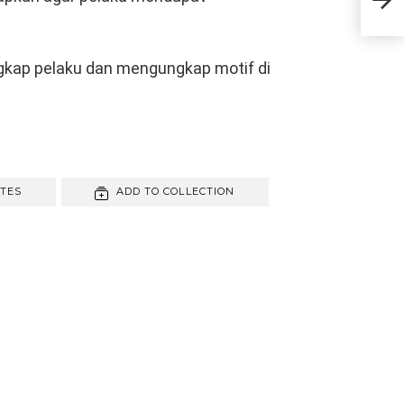
Koal
gkap pelaku dan mengungkap motif di
ITES
ADD TO COLLECTION