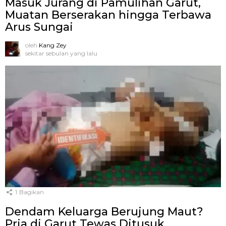
Masuk Jurang di Pamulihan Garut,
Muatan Berserakan hingga Terbawa
Arus Sungai
oleh
Kang Zey
sekitar sebulan yang lalu
1
Bagikan
Dendam Keluarga Berujung Maut?
Pria di Garut Tewas Ditusuk