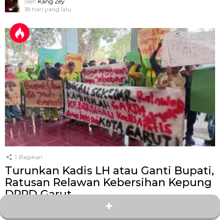
oleh
Kang Zey
18 hari yang lalu
1
Bagikan
Turunkan Kadis LH atau Ganti Bupati,
Ratusan Relawan Kebersihan Kepung
DPRD Garut
oleh
Kang Zey
25 hari yang lalu