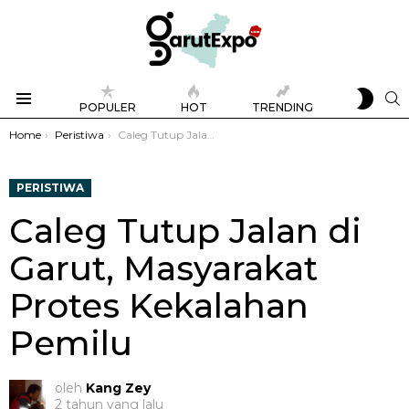
SWIT
S
POPULER
HOT
TRENDING
SKIN
Menu
You are here:
Home
Peristiwa
Caleg Tutup Jalan di Garut, Masyarakat Protes Kekalahan Pemilu
PERISTIWA
Caleg Tutup Jalan di
Garut, Masyarakat
Protes Kekalahan
Pemilu
oleh
Kang Zey
2 tahun yang lalu