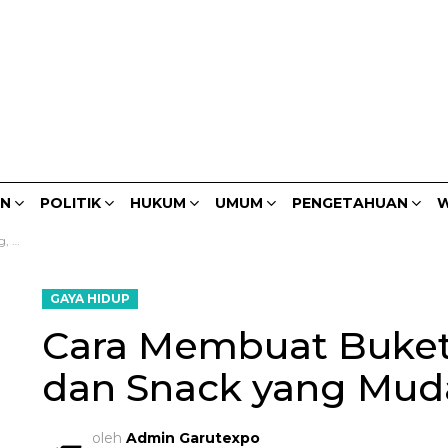
AN
POLITIK
HUKUM
UMUM
PENGETAHUAN
W
kan!
GAYA HIDUP
Cara Membuat Buket
dan Snack yang Muda
oleh
Admin Garutexpo