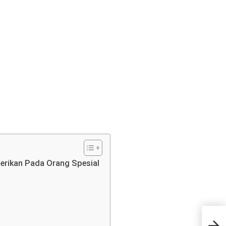
berikan Pada Orang Spesial
Kasa
Ken