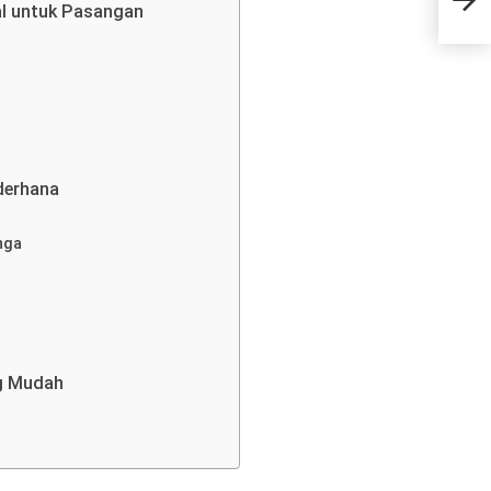
dal
l untuk Pasangan
202
derhana
nga
g Mudah