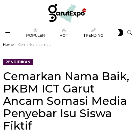
SWIT
S
POPULER
HOT
TRENDING
SKIN
Menu
You are here:
Home
Cemarkan Nama Baik, PKBM ICT Garut Ancam Somasi Media Penyebar Isu Siswa Fiktif
PENDIDIKAN
Cemarkan Nama Baik,
PKBM ICT Garut
Ancam Somasi Media
Penyebar Isu Siswa
Fiktif