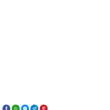
FACEBOOK
WHATSAPP
FACEBOOK MESSENGER
TELEGRAM
PINTEREST