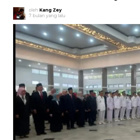
oleh
Kang Zey
7 bulan yang lalu