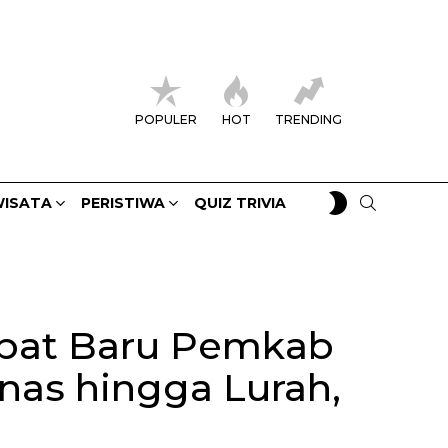
POPULER
HOT
TRENDING
SWITCH
SEARCH
ISATA
PERISTIWA
QUIZ TRIVIA
SKIN
abat Baru Pemkab
inas hingga Lurah,