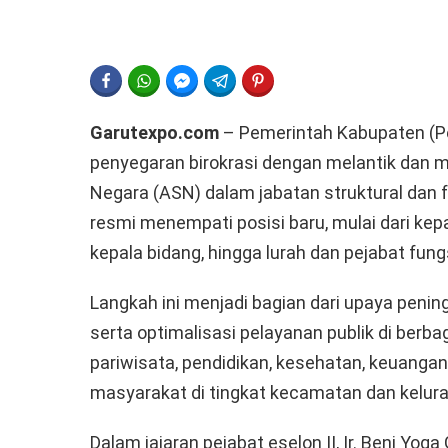
FACEBOOK
WHATSAPP
FACEBOOK MESSENGER
TELEGRAM
PINTEREST
Garutexpo.com
– Pemerintah Kabupaten (P
penyegaran birokrasi dengan melantik dan m
Negara (ASN) dalam jabatan struktural dan fu
resmi menempati posisi baru, mulai dari kepa
kepala bidang, hingga lurah dan pejabat fung
Langkah ini menjadi bagian dari upaya penin
serta optimalisasi pelayanan publik di berbag
pariwisata, pendidikan, kesehatan, keuangan
masyarakat di tingkat kecamatan dan kelur
Dalam jajaran pejabat eselon II, Ir. Beni Yog