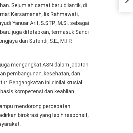
Nyam
an. Sejumlah camat baru dilantik, di
amat Kersamanah, Iis Rahmawati,
yudi Yanuar Arif, S.STP., M.Si. sebagai
 baru juga ditetapkan, termasuk Sandi
ngjaya dan Sutendi, S.E., M.I.P.
t juga mengangkat ASN dalam jabatan
aan pembangunan, kesehatan, dan
 Pengangkatan ini dinilai krusial
basis kompetensi dan keahlian.
n mampu mendorong percepatan
kan birokrasi yang lebih responsif,
syarakat.