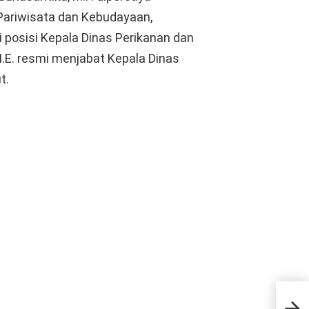
ariwisata dan Kebudayaan,
 posisi Kepala Dinas Perikanan dan
M.E. resmi menjabat Kepala Dinas
t.
Sin
Gar