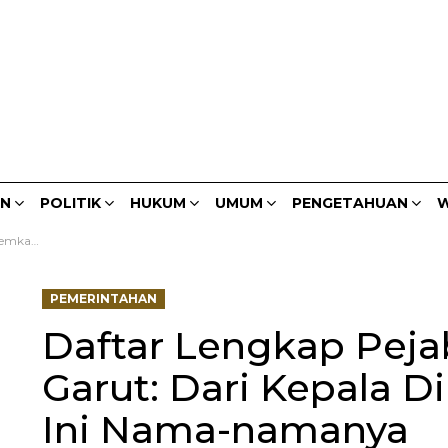
AN
POLITIK
HUKUM
UMUM
PENGETAHUAN
W
 Nama-namanya
PEMERINTAHAN
Daftar Lengkap Pej
Garut: Dari Kepala D
Ini Nama-namanya