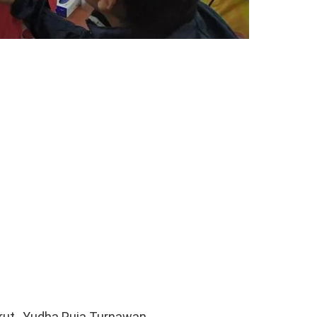
ut, Yudha Puja Turnawan,