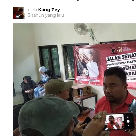
oleh
Kang Zey
3 tahun yang lalu