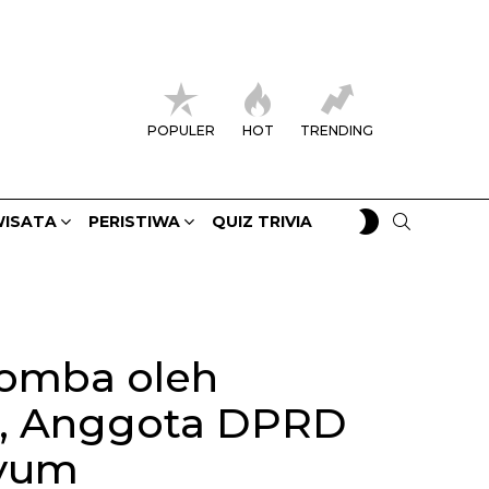
POPULER
HOT
TRENDING
SWITCH
SEARCH
ISATA
PERISTIWA
QUIZ TRIVIA
SKIN
omba oleh
t, Anggota DPRD
nyum