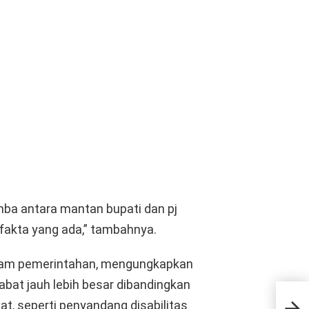
ba antara mantan bupati dan pj
-fakta yang ada,” tambahnya.
dalam pemerintahan, mengungkapkan
abat jauh lebih besar dibandingkan
PDI
Posi
t, seperti penyandang disabilitas