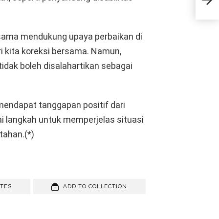
Seh
Gor
sama mendukung upaya perbaikan di
i kita koreksi bersama. Namun,
tidak boleh disalahartikan sebagai
endapat tanggapan positif dari
 langkah untuk memperjelas situasi
tahan.(*)
ITES
ADD TO COLLECTION