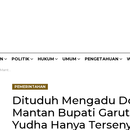
AN
POLITIK
HUKUM
UMUM
PENGETAHUAN
W
ya Tersenyum
PEMERINTAHAN
Dituduh Mengadu D
Mantan Bupati Garu
Yudha Hanya Terse