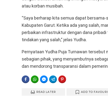
atau korban musibah.
“Saya berharap kita semua dapat bersama-
Kabupaten Garut. Ketika ada yang salah, mar
perbaikan infrastruktur dengan dana pribadi 
tindakan yang salah,” jelas Yudha.
Pernyataan Yudha Puja Turnawan tersebut m
sebagian pihak, yang menyambutnya sebagai
dan mendorong transparansi dalam pemerin
FACEBOOK
WHATSAPP
FACEBOOK MESSENGER
TELEGRAM
PINTEREST
READ LATER
ADD TO FAVOUR