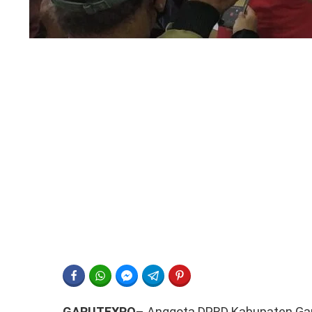
FACEBOOK
WHATSAPP
FACEBOOK MESSENGER
TELEGRAM
PINTEREST
GARUTEXPO
– Anggota DPRD Kabupaten Gar