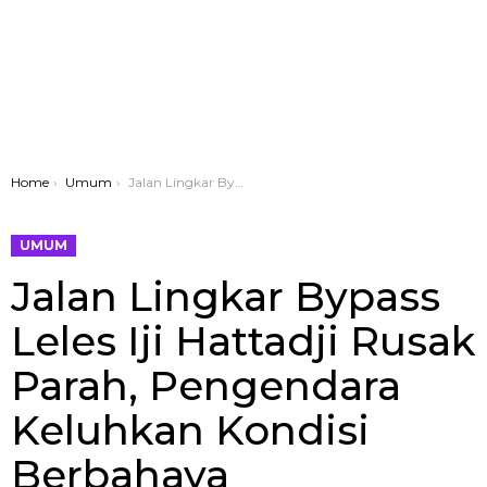
You are here:
Home
Umum
Jalan Lingkar Bypass Leles Iji Hattadji Rusak Parah, Pengendara Keluhkan Kondisi Berbahaya
UMUM
Jalan Lingkar Bypass
Leles Iji Hattadji Rusak
Parah, Pengendara
Keluhkan Kondisi
Berbahaya