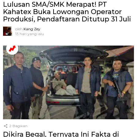
Lulusan SMA/SMK Merapat! PT
Kahatex Buka Lowongan Operator
Produksi, Pendaftaran Ditutup 31 Juli
oleh
Kang Zey
13 hari yang lalu
2
Bagikan
Dikira Begal, Ternyata Ini Fakta di