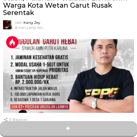
Warga Kota Wetan Garut Rusak
Serentak
oleh
Kang Zey
8 hari yang lalu
3
Bagikan
Hampir Dua Tahun Memimpin, FPPG
Semprot Bupati Garut: Janji Rp2 Juta