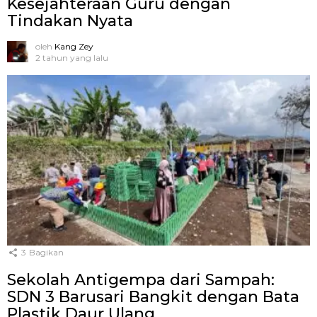
Kesejahteraan Guru dengan
Tindakan Nyata
oleh
Kang Zey
2 tahun yang lalu
3
Bagikan
Sekolah Antigempa dari Sampah:
SDN 3 Barusari Bangkit dengan Bata
Plastik Daur Ulang