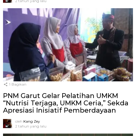
2 tahun yang lalu
1
Bagikan
PNM Garut Gelar Pelatihan UMKM
“Nutrisi Terjaga, UMKM Ceria,” Sekda
Apresiasi Inisiatif Pemberdayaan
oleh
Kang Zey
2 tahun yang lalu