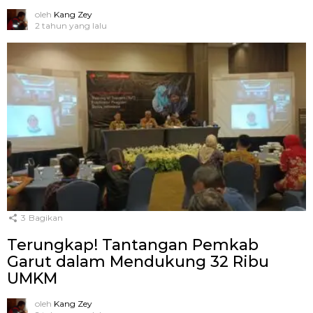
oleh
Kang Zey
2 tahun yang lalu
3
Bagikan
Terungkap! Tantangan Pemkab
Garut dalam Mendukung 32 Ribu
UMKM
oleh
Kang Zey