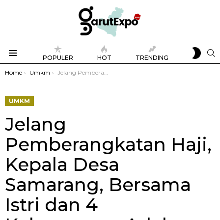
SWIT
S
POPULER
HOT
TRENDING
SKIN
Menu
You are here:
Home
Umkm
Jelang Pemberangkatan Haji, Kepala Desa Samarang, Bersama Istri dan 4 Keluarganya Adakan Syukuran
UMKM
Jelang
Pemberangkatan Haji,
Kepala Desa
Samarang, Bersama
Istri dan 4