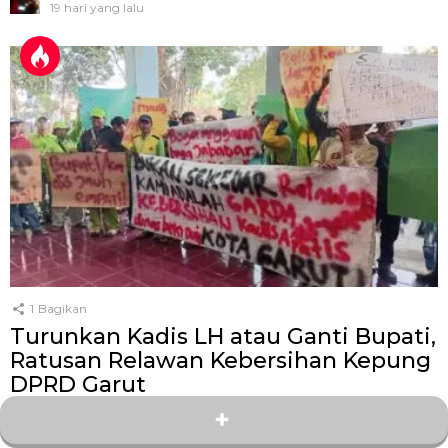
19 hari yang lalu
1
Bagikan
Turunkan Kadis LH atau Ganti Bupati,
Ratusan Relawan Kebersihan Kepung
DPRD Garut
oleh
Kang Zey
26 hari yang lalu