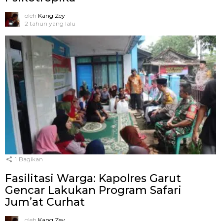
oleh
Kang Zey
2 tahun yang lalu
1
Bagikan
Fasilitasi Warga: Kapolres Garut
Gencar Lakukan Program Safari
Jum’at Curhat
oleh
Kang Zey