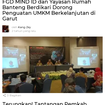
FGD MIND ID dan Yayasan Rumah
Banteng Berdikari Dorong
Penguatan UMKM Berkelanjutan di
Garut
oleh
Kang Zey
2 tahun yang lalu
3
Bagikan
Terungkap! Tantangan Pemkab