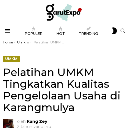
SWIT
S
POPULER
HOT
TRENDING
SKIN
Menu
You are here:
Home
Umkm
Pelatihan UMKM Tingkatkan Kualitas Pengelolaan Usaha di Karangmulya
UMKM
Pelatihan UMKM
Tingkatkan Kualitas
Pengelolaan Usaha di
Karangmulya
oleh
Kang Zey
2 tahun yang lalu