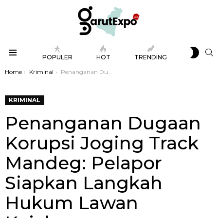
SWIT
S
POPULER
HOT
TRENDING
SKIN
Menu
You are here:
Home
Kriminal
Penanganan Dugaan Korupsi Joging Track Mandeg: Pelapor Siapkan Langkah Hukum Lawan Kejaksaan
KRIMINAL
Penanganan Dugaan
Korupsi Joging Track
Mandeg: Pelapor
Siapkan Langkah
Hukum Lawan