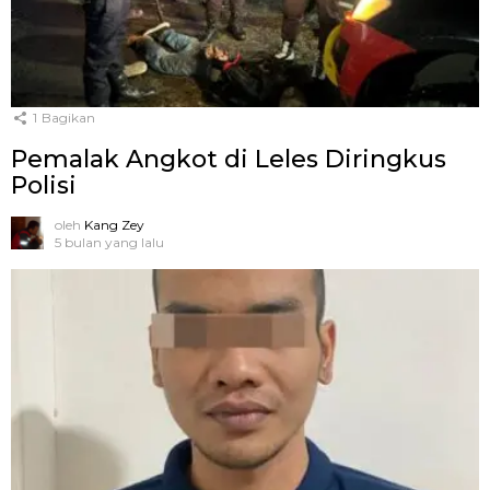
1
Bagikan
Pemalak Angkot di Leles Diringkus
Polisi
oleh
Kang Zey
5 bulan yang lalu