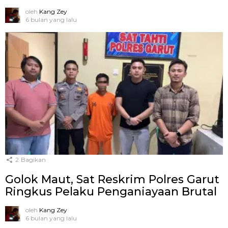
oleh
Kang Zey
6 bulan yang lalu
2
Bagikan
Golok Maut, Sat Reskrim Polres Garut
Ringkus Pelaku Penganiayaan Brutal
oleh
Kang Zey
6 bulan yang lalu