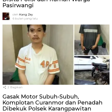
Pasirwangi
oleh
Kang Zey
6 bulan yang lalu
2
Bagikan
Gasak Motor Subuh-Subuh,
Komplotan Curanmor dan Penadah
Dibekuk Polsek Karangpawitan