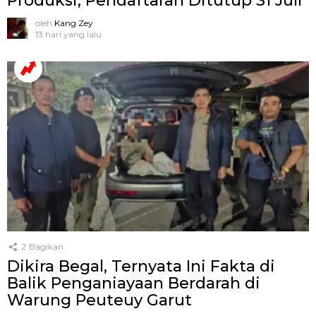
Produksi, Pendaftaran Ditutup 31 Juli
oleh
Kang Zey
13 hari yang lalu
2
Bagikan
Dikira Begal, Ternyata Ini Fakta di
Balik Penganiayaan Berdarah di
Warung Peuteuy Garut