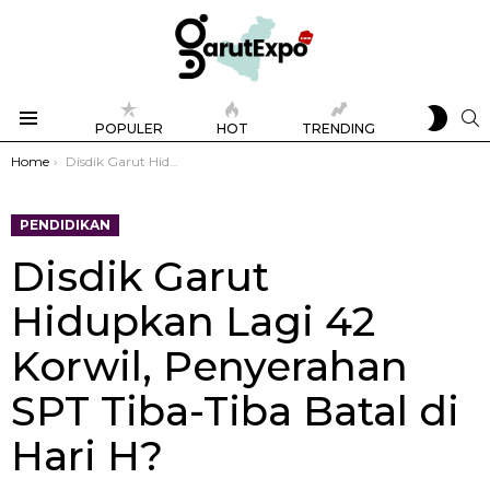
SWIT
S
POPULER
HOT
TRENDING
SKIN
Menu
You are here:
Home
Disdik Garut Hidupkan Lagi 42 Korwil, Penyerahan SPT Tiba-Tiba Batal di Hari H?
PENDIDIKAN
Disdik Garut
Hidupkan Lagi 42
Korwil, Penyerahan
SPT Tiba-Tiba Batal di
Hari H?