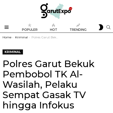
SWIT
S
POPULER
HOT
TRENDING
SKIN
Menu
You are here:
Home
Kriminal
Polres Garut Bekuk Pembobol TK Al-Wasilah, Pelaku Sempat Gasak TV hingga Infokus
KRIMINAL
Polres Garut Bekuk
Pembobol TK Al-
Wasilah, Pelaku
Sempat Gasak TV
hingga Infokus