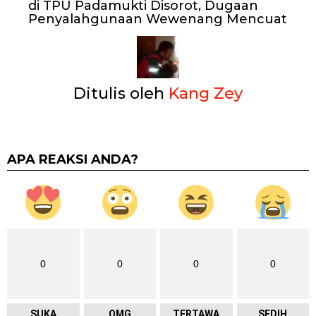
di TPU Padamukti Disorot, Dugaan
Penyalahgunaan Wewenang Mencuat
Ditulis oleh
Kang Zey
APA REAKSI ANDA?
0
0
0
0
SUKA
OMG
TERTAWA
SEDIH