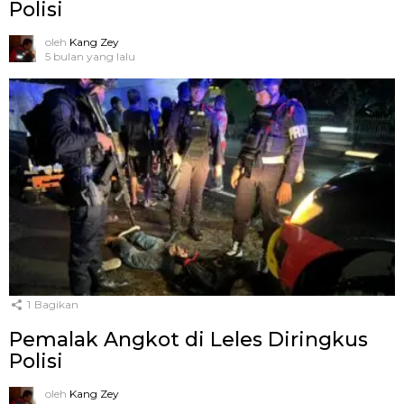
Polisi
oleh
Kang Zey
5 bulan yang lalu
1
Bagikan
Pemalak Angkot di Leles Diringkus
Polisi
oleh
Kang Zey