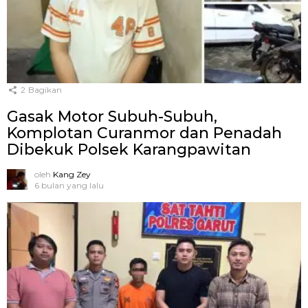
2
Bagikan
Gasak Motor Subuh-Subuh,
Komplotan Curanmor dan Penadah
Dibekuk Polsek Karangpawitan
oleh
Kang Zey
6 bulan yang lalu