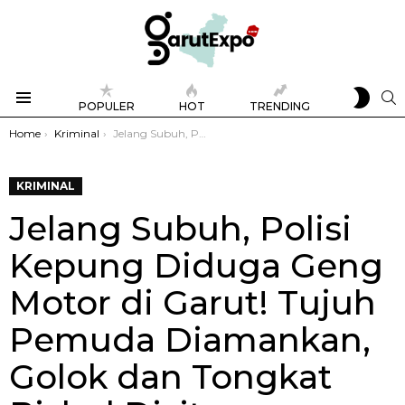
SWIT
S
POPULER
HOT
TRENDING
SKIN
Menu
You are here:
Home
Kriminal
Jelang Subuh, Polisi Kepung Diduga Geng Motor di Garut! Tujuh Pemuda Diamankan, Golok dan Tongkat Bisbol Disita
KRIMINAL
Jelang Subuh, Polisi
Kepung Diduga Geng
Motor di Garut! Tujuh
Pemuda Diamankan,
Golok dan Tongkat