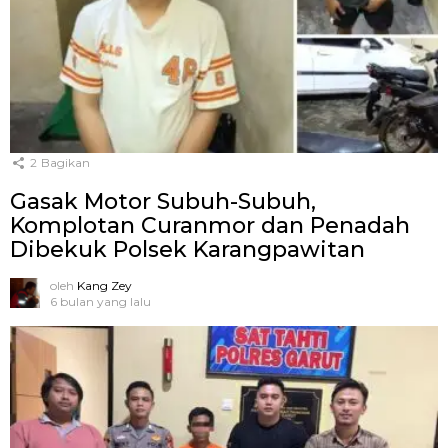
2
Bagikan
Gasak Motor Subuh-Subuh,
Komplotan Curanmor dan Penadah
Dibekuk Polsek Karangpawitan
oleh
Kang Zey
6 bulan yang lalu