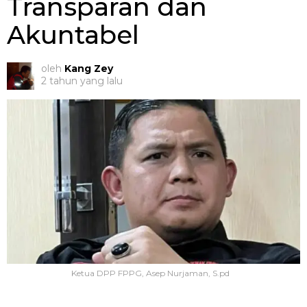
Transparan dan
Akuntabel
oleh
Kang Zey
2 tahun yang lalu
Ketua DPP FPPG, Asep Nurjaman, S.pd