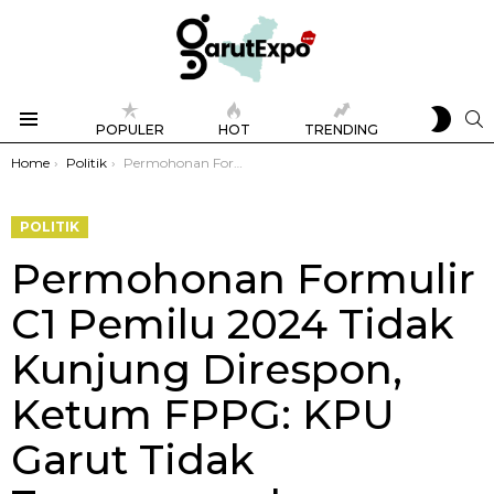
SWIT
S
POPULER
HOT
TRENDING
SKIN
Menu
You are here:
Home
Politik
Permohonan Formulir C1 Pemilu 2024 Tidak Kunjung Direspon, Ketum FPPG: KPU Garut Tidak Transparan dan Akuntabel
POLITIK
Permohonan Formulir
C1 Pemilu 2024 Tidak
Kunjung Direspon,
Ketum FPPG: KPU
Garut Tidak