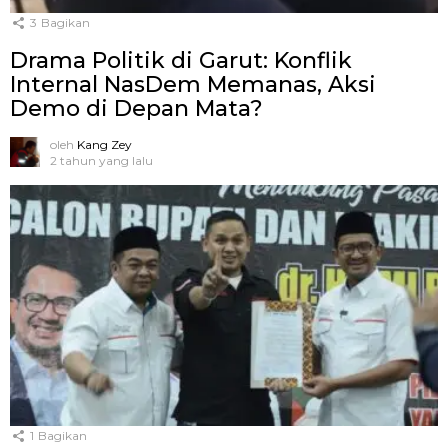
3
Bagikan
Drama Politik di Garut: Konflik
Internal NasDem Memanas, Aksi
Demo di Depan Mata?
oleh
Kang Zey
2 tahun yang lalu
1
Bagikan