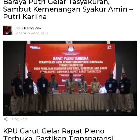
Baraya Putri Gelar Tasyakuran,
Sambut Kemenangan Syakur Amin –
Putri Karlina
oleh
Kang Zey
2 tahun yang lalu
1
Bagikan
KPU Garut Gelar Rapat Pleno
Terbuka, Pastikan Transparansi