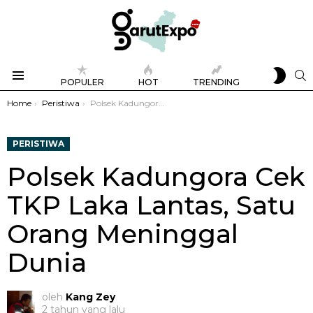
SWIT
S
POPULER
HOT
TRENDING
SKIN
Menu
You are here:
Home
Peristiwa
Polsek Kadungora Cek TKP Laka Lantas, Satu Orang Meninggal Dunia
PERISTIWA
Polsek Kadungora Cek
TKP Laka Lantas, Satu
Orang Meninggal
Dunia
oleh
Kang Zey
2 tahun yang lalu