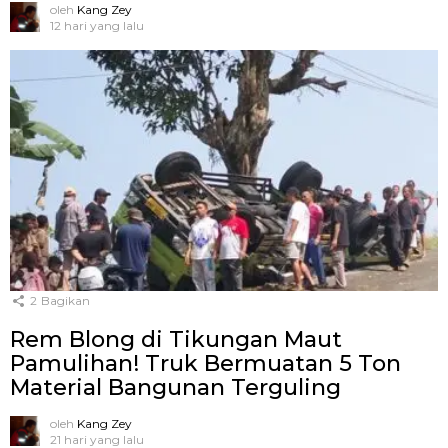
oleh
Kang Zey
12 hari yang lalu
2
Bagikan
Rem Blong di Tikungan Maut
Pamulihan! Truk Bermuatan 5 Ton
Material Bangunan Terguling
oleh
Kang Zey
21 hari yang lalu