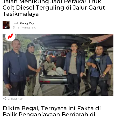
Jalan Menikung Jadi Petaka! Truk
Colt Diesel Terguling di Jalur Garut–
Tasikmalaya
oleh
Kang Zey
3 hari yang lalu
2
Bagikan
Dikira Begal, Ternyata Ini Fakta di
Balik Penganiayaan Berdarah di