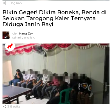
1
Bagikan
Bikin Geger! Dikira Boneka, Benda di
Selokan Tarogong Kaler Ternyata
Diduga Janin Bayi
oleh
Kang Zey
sehari yang lalu
3
Bagikan