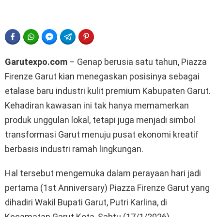
FACEBOOK
WHATSAPP
FACEBOOK MESSENGER
TELEGRAM
PINTEREST
Garutexpo.com
– Genap berusia satu tahun, Piazza
Firenze Garut kian menegaskan posisinya sebagai
etalase baru industri kulit premium Kabupaten Garut.
Kehadiran kawasan ini tak hanya memamerkan
produk unggulan lokal, tetapi juga menjadi simbol
transformasi Garut menuju pusat ekonomi kreatif
berbasis industri ramah lingkungan.
Hal tersebut mengemuka dalam perayaan hari jadi
pertama (1st Anniversary) Piazza Firenze Garut yang
dihadiri Wakil Bupati Garut, Putri Karlina, di
Kecamatan Garut Kota, Sabtu (17/1/2026).