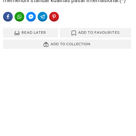
memenuhi standar kualitas pasar internasional.(*)
FACEBOOK
WHATSAPP
FACEBOOK MESSENGER
TELEGRAM
PINTEREST
READ LATER
ADD TO FAVOURITES
ADD TO COLLECTION