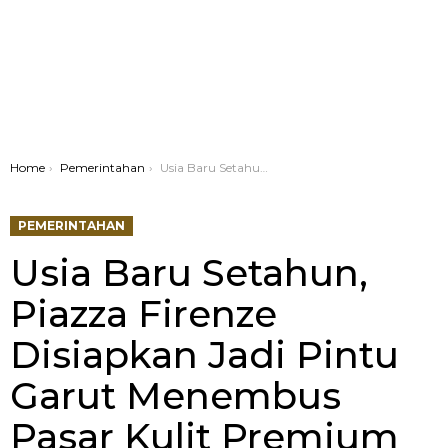
You are here:
Home
Pemerintahan
Usia Baru Setahun, Piazza Firenze Disiapkan Jadi Pintu Garut Menembus Pasar Kulit Premium Dunia
PEMERINTAHAN
Usia Baru Setahun,
Piazza Firenze
Disiapkan Jadi Pintu
Garut Menembus
Pasar Kulit Premium