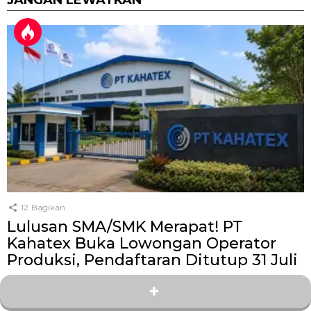
JANGAN LEWATKAN
12
Bagikan
Lulusan SMA/SMK Merapat! PT
Kahatex Buka Lowongan Operator
Produksi, Pendaftaran Ditutup 31 Juli
oleh
Kang Zey
13 hari yang lalu