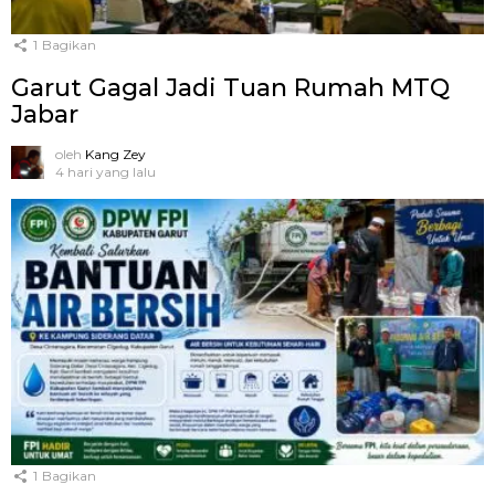
1
Bagikan
Garut Gagal Jadi Tuan Rumah MTQ
Jabar
oleh
Kang Zey
4 hari yang lalu
1
Bagikan