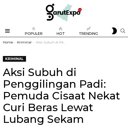
SWIT
S
POPULER
HOT
TRENDING
SKIN
Menu
You are here:
Home
Kriminal
Aksi Subuh di Penggilingan Padi: Pemuda Cisaat Nekat Curi Beras Lewat Lubang Sekam
KRIMINAL
Aksi Subuh di
Penggilingan Padi:
Pemuda Cisaat Nekat
Curi Beras Lewat
Lubang Sekam