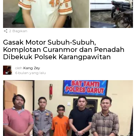
2
Bagikan
Gasak Motor Subuh-Subuh,
Komplotan Curanmor dan Penadah
Dibekuk Polsek Karangpawitan
oleh
Kang Zey
6 bulan yang lalu