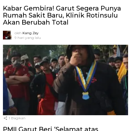
Kabar Gembira! Garut Segera Punya
Rumah Sakit Baru, Klinik Rotinsulu
Akan Berubah Total
oleh
Kang Zey
9 hari yang lalu
1
Bagikan
PMII Garut Beri ‘Selamat atas