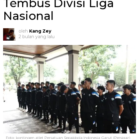
Tembus Divisi Liga
Nasional
oleh
Kang Zey
2 bulan yang lalu
Foto: kontingen atlet Persatuan Sepakbola Indonesia Garut (Persigar)