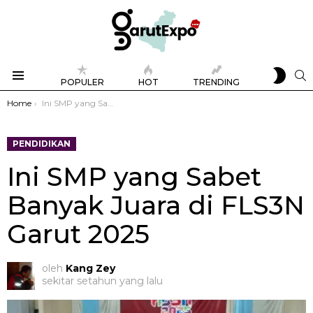
SWIT
S
POPULER
HOT
TRENDING
SKIN
Menu
You are here:
Home
Ini SMP yang Sabet Banyak Juara di FLS3N Garut 2025
PENDIDIKAN
Ini SMP yang Sabet
Banyak Juara di FLS3N
Garut 2025
oleh
Kang Zey
sekitar setahun yang lalu