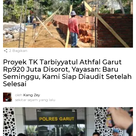
2
Bagikan
Proyek TK Tarbiyyatul Athfal Garut
Rp920 Juta Disorot, Yayasan: Baru
Seminggu, Kami Siap Diaudit Setelah
Selesai
oleh
Kang Zey
sekitar sejam yang lalu