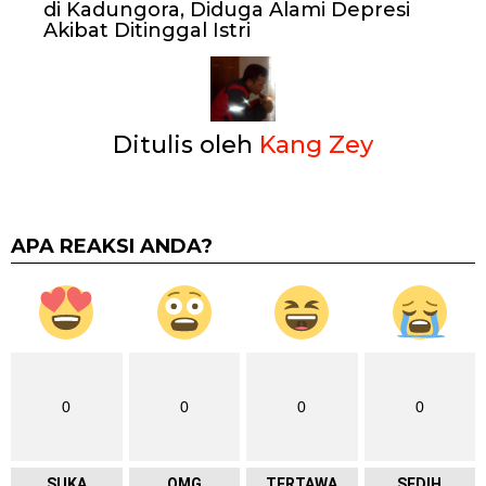
di Kadungora, Diduga Alami Depresi
Akibat Ditinggal Istri
Ditulis oleh
Kang Zey
APA REAKSI ANDA?
0
0
0
0
SUKA
OMG
TERTAWA
SEDIH