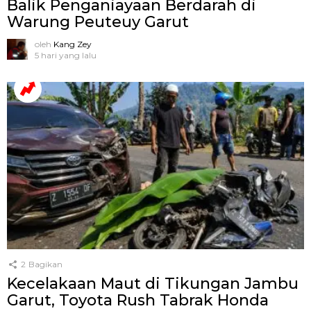
Balik Penganiayaan Berdarah di
Warung Peuteuy Garut
oleh
Kang Zey
5 hari yang lalu
2
Bagikan
Kecelakaan Maut di Tikungan Jambu
Garut, Toyota Rush Tabrak Honda