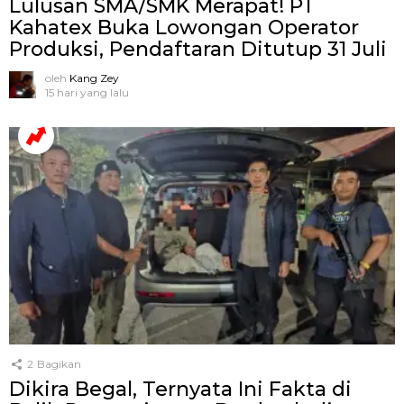
Lulusan SMA/SMK Merapat! PT
Kahatex Buka Lowongan Operator
Produksi, Pendaftaran Ditutup 31 Juli
oleh
Kang Zey
15 hari yang lalu
2
Bagikan
Dikira Begal, Ternyata Ini Fakta di