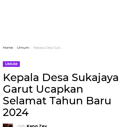
You are here:
Home
Umum
Kepala Desa Sukajaya Garut Ucapkan Selamat Tahun Baru 2024
UMUM
Kepala Desa Sukajaya
Garut Ucapkan
Selamat Tahun Baru
2024
oleh
Kang Zey