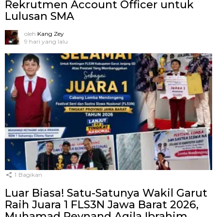
Rekrutmen Account Officer untuk
Lulusan SMA
oleh
Kang Zey
9 hari yang lalu
1
Bagikan
Luar Biasa! Satu-Satunya Wakil Garut
Raih Juara 1 FLS3N Jawa Barat 2026,
Muhamad Reynand Aqila Ibrahim