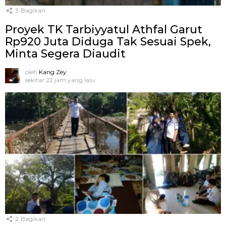
3
Bagikan
Proyek TK Tarbiyyatul Athfal Garut
Rp920 Juta Diduga Tak Sesuai Spek,
Minta Segera Diaudit
oleh
Kang Zey
sekitar 22 jam yang lalu
2
Bagikan