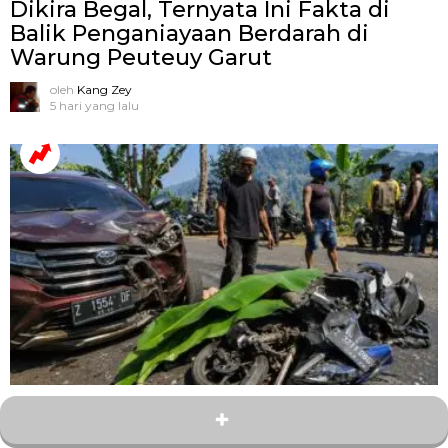
Dikira Begal, Ternyata Ini Fakta di
Balik Penganiayaan Berdarah di
Warung Peuteuy Garut
oleh
Kang Zey
5 hari yang lalu
2
Bagikan
Kecelakaan Maut di Tikungan Jambu