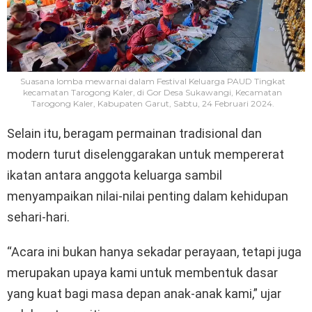
Suasana lomba mewarnai dalam Festival Keluarga PAUD Tingkat
kecamatan Tarogong Kaler, di Gor Desa Sukawangi, Kecamatan
Tarogong Kaler, Kabupaten Garut, Sabtu, 24 Februari 2024.
Selain itu, beragam permainan tradisional dan
modern turut diselenggarakan untuk mempererat
ikatan antara anggota keluarga sambil
menyampaikan nilai-nilai penting dalam kehidupan
sehari-hari.
“Acara ini bukan hanya sekadar perayaan, tetapi juga
merupakan upaya kami untuk membentuk dasar
yang kuat bagi masa depan anak-anak kami,” ujar