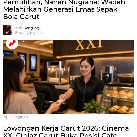
Pamulihan, Nanan Nugraha: Wadah
Melahirkan Generasi Emas Sepak
Bola Garut
oleh
Kang Zey
8 hari yang lalu
4
Bagikan
Lowongan Kerja Garut 2026: Cinema
XXI Ciplaz Garut Buka Posisi Cafe