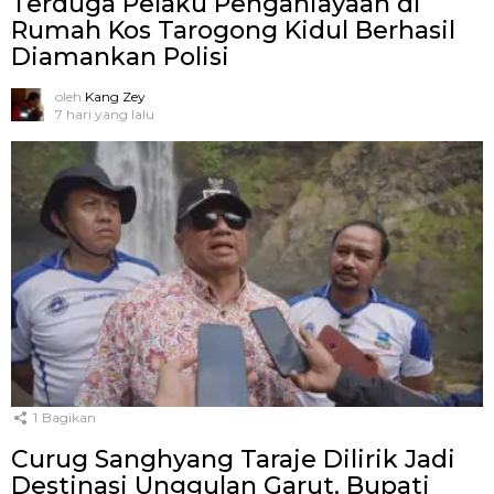
Terduga Pelaku Penganiayaan di
Rumah Kos Tarogong Kidul Berhasil
Diamankan Polisi
oleh
Kang Zey
7 hari yang lalu
1
Bagikan
Curug Sanghyang Taraje Dilirik Jadi
Destinasi Unggulan Garut, Bupati