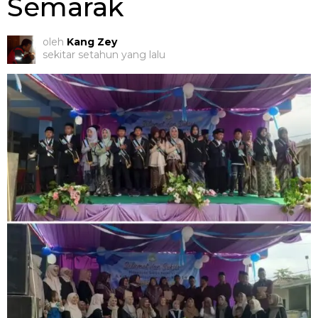
Semarak
oleh
Kang Zey
sekitar setahun yang lalu