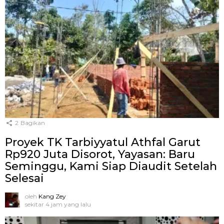
2
Bagikan
Proyek TK Tarbiyyatul Athfal Garut
Rp920 Juta Disorot, Yayasan: Baru
Seminggu, Kami Siap Diaudit Setelah
Selesai
oleh
Kang Zey
sekitar 4 jam yang lalu