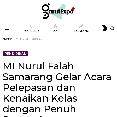
SWIT
S
POPULER
HOT
TRENDING
SKIN
Menu
You are here:
Home
MI Nurul Falah Samarang Gelar Acara Pelepasan dan Kenaikan Kelas dengan Penuh Semarak
PENDIDIKAN
MI Nurul Falah
Samarang Gelar Acara
Pelepasan dan
Kenaikan Kelas
dengan Penuh