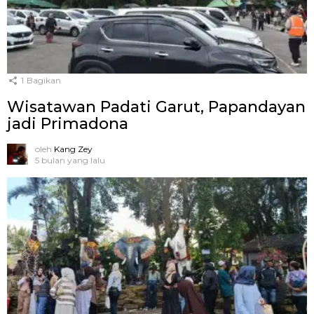
1
Bagikan
Wisatawan Padati Garut, Papandayan
jadi Primadona
oleh
Kang Zey
5 bulan yang lalu