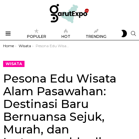
SWIT
S
POPULER
HOT
TRENDING
SKIN
Menu
You are here:
Home
Wisata
Pesona Edu Wisata Alam Pasawahan: Destinasi Baru Bernuansa Sejuk, Murah, dan Instagramable di Garut
WISATA
Pesona Edu Wisata
Alam Pasawahan:
Destinasi Baru
Bernuansa Sejuk,
Murah, dan