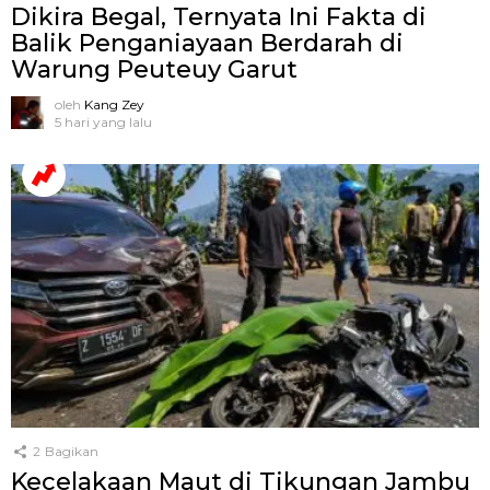
Dikira Begal, Ternyata Ini Fakta di
Balik Penganiayaan Berdarah di
Warung Peuteuy Garut
oleh
Kang Zey
5 hari yang lalu
2
Bagikan
Kecelakaan Maut di Tikungan Jambu