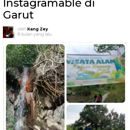
Instagramable di
Garut
oleh
Kang Zey
8 bulan yang lalu