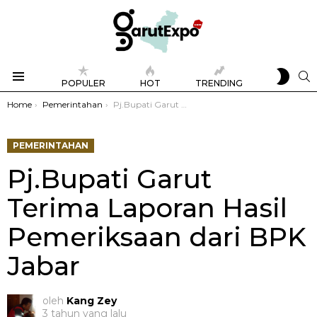
SWIT
S
POPULER
HOT
TRENDING
SKIN
Menu
You are here:
Home
Pemerintahan
Pj.Bupati Garut Terima Laporan Hasil Pemeriksaan dari BPK Jabar
PEMERINTAHAN
Pj.Bupati Garut
Terima Laporan Hasil
Pemeriksaan dari BPK
Jabar
oleh
Kang Zey
3 tahun yang lalu