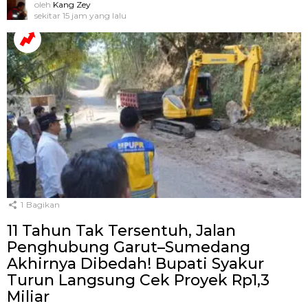
oleh
Kang Zey
sekitar 15 jam yang lalu
1
Bagikan
11 Tahun Tak Tersentuh, Jalan
Penghubung Garut–Sumedang
Akhirnya Dibedah! Bupati Syakur
Turun Langsung Cek Proyek Rp1,3
Miliar