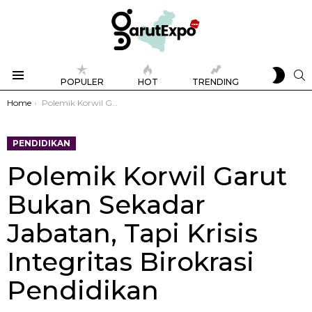
SWIT
S
POPULER
HOT
TRENDING
SKIN
Menu
You are here:
Home
Polemik Korwil Garut Bukan Sekadar Jabatan, Tapi Krisis Integritas Birokrasi Pendidikan
PENDIDIKAN
Polemik Korwil Garut
Bukan Sekadar
Jabatan, Tapi Krisis
Integritas Birokrasi
Pendidikan