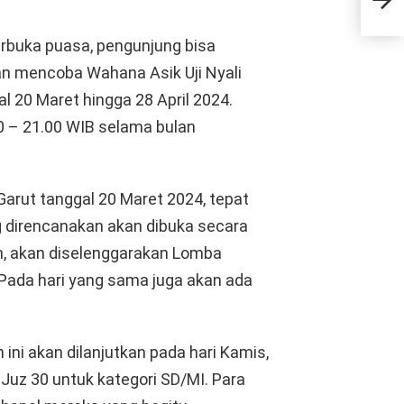
Don
erbuka puasa, pengunjung bisa
an mencoba Wahana Asik Uji Nyali
 20 Maret hingga 28 April 2024.
00 – 21.00 WIB selama bulan
Garut tanggal 20 Maret 2024, tepat
g direncanakan akan dibuka secara
in, akan diselenggarakan Lomba
Pada hari yang sama juga akan ada
ni akan dilanjutkan pada hari Kamis,
uz 30 untuk kategori SD/MI. Para