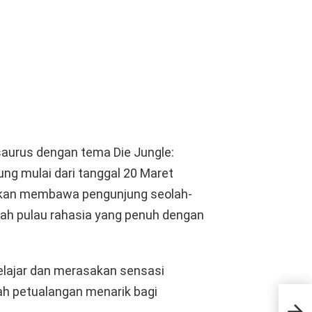
saurus dengan tema Die Jungle:
ng mulai dari tanggal 20 Maret
ni akan membawa pengunjung seolah-
ah pulau rahasia yang penuh dengan
belajar dan merasakan sensasi
h petualangan menarik bagi
Pem
Pend