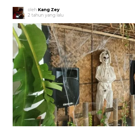
oleh
Kang Zey
2 tahun yang lalu