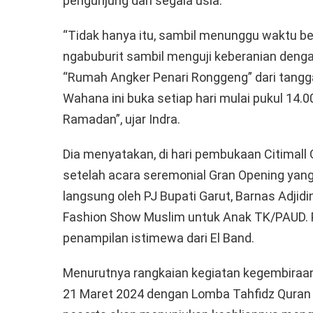
pengunjung dari segala usia.
“Tidak hanya itu, sambil menunggu waktu b
ngabuburit sambil menguji keberanian deng
“Rumah Angker Penari Ronggeng” dari tanggal
Wahana ini buka setiap hari mulai pukul 14.
Ramadan”, ujar Indra.
Dia menyatakan, di hari pembukaan Citimall 
setelah acara seremonial Gran Opening yan
langsung oleh PJ Bupati Garut, Barnas Adjid
Fashion Show Muslim untuk Anak TK/PAUD. 
penampilan istimewa dari El Band.
Menurutnya rangkaian kegiatan kegembiraan i
21 Maret 2024 dengan Lomba Tahfidz Quran J