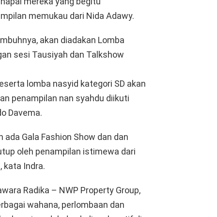
hapal mereka yang begitu
mpilan memukau dari Nida Adawy.
, imbuhnya, akan diadakan Lomba
engan sesi Tausiyah dan Talkshow
peserta lomba nasyid kategori SD akan
n penampilan nan syahdu diikuti
do Davema.
an ada Gala Fashion Show dan dan
up oleh penampilan istimewa dari
 kata Indra.
rawara Radika – NWP Property Group,
erbagai wahana, perlombaan dan