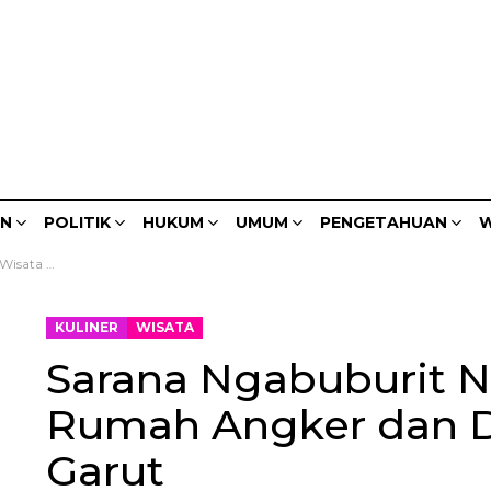
AN
POLITIK
HUKUM
UMUM
PENGETAHUAN
W
Jungle di Garut
KULINER
WISATA
Sarana Ngabuburit N
Rumah Angker dan D
Garut