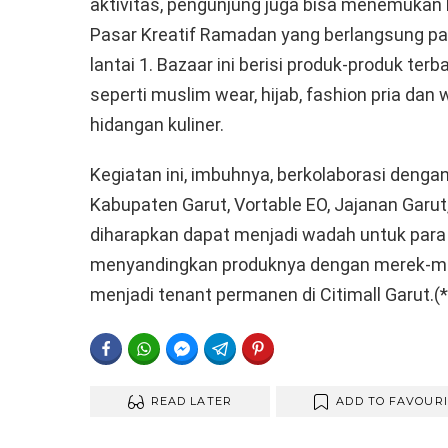
aktivitas, pengunjung juga bisa menemukan b
Pasar Kreatif Ramadan yang berlangsung pad
lantai 1. Bazaar ini berisi produk-produk terbai
seperti muslim wear, hijab, fashion pria dan 
hidangan kuliner.
Kegiatan ini, imbuhnya, berkolaborasi deng
Kabupaten Garut, Vortable EO, Jajanan Garut,
diharapkan dapat menjadi wadah untuk para
menyandingkan produknya dengan merek-mer
menjadi tenant permanen di Citimall Garut.(*
FACEBOOK
WHATSAPP
FACEBOOK MESSENGER
TELEGRAM
PINTEREST
READ LATER
ADD TO FAVOUR