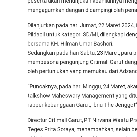
peserta akan menunjukan keahliannya meng
mengagumkan dengan didampingi oleh pena
Dilanjutkan pada hari Jumat, 22 Maret 2024
Pildacil untuk kategori SD/MI, dilengkapi d
bersama KH. Hilman Umar Bashori.
Sedangkan pada hari Sabtu, 23 Maret, para 
mempesona pengunjung Citimall Garut denga
oleh pertunjukan yang memukau dari Adzan
“Puncaknya, pada hari Minggu, 24 Maret, ak
talkshow Maheswary Management yang ditut
rapper kebanggaan Garut, Ibnu The Jenggot”,
Directur Citimall Garut, PT Nirvana Wastu P
Teges Prita Soraya, menambahkan, selain b