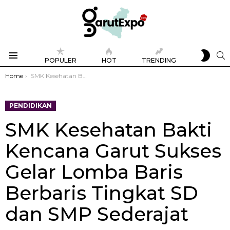
SWIT
S
POPULER
HOT
TRENDING
SKIN
Menu
You are here:
Home
SMK Kesehatan Bakti Kencana Garut Sukses Gelar Lomba Baris Berbaris Tingkat SD dan SMP Sederajat
PENDIDIKAN
SMK Kesehatan Bakti
Kencana Garut Sukses
Gelar Lomba Baris
Berbaris Tingkat SD
dan SMP Sederajat