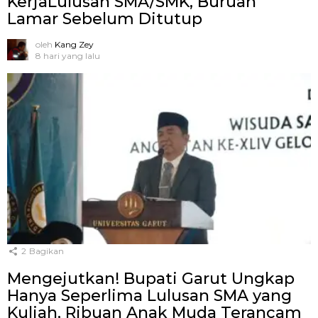
KerjaLulusan SMA/SMK, Buruan
Lamar Sebelum Ditutup
oleh
Kang Zey
8 hari yang lalu
2
Bagikan
Mengejutkan! Bupati Garut Ungkap
Hanya Seperlima Lulusan SMA yang
Kuliah, Ribuan Anak Muda Terancam