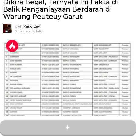
Dikira Begal, Ternyata Ini Fakta di
Balik Penganiayaan Berdarah di
Warung Peuteuy Garut
oleh
Kang Zey
2 hari yang lalu
4
Bagikan
Rotasi dan Promosi Kepala SMP