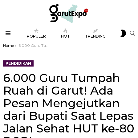
SWIT
S
POPULER
HOT
TRENDING
SKIN
Menu
You are here:
Home
6.000 Guru Tumpah Ruah di Garut! Ada Pesan Mengejutkan dari Bupati Saat Lepas Jalan Sehat HUT ke-80 PGRI
PENDIDIKAN
6.000 Guru Tumpah
Ruah di Garut! Ada
Pesan Mengejutkan
dari Bupati Saat Lepas
Jalan Sehat HUT ke-80