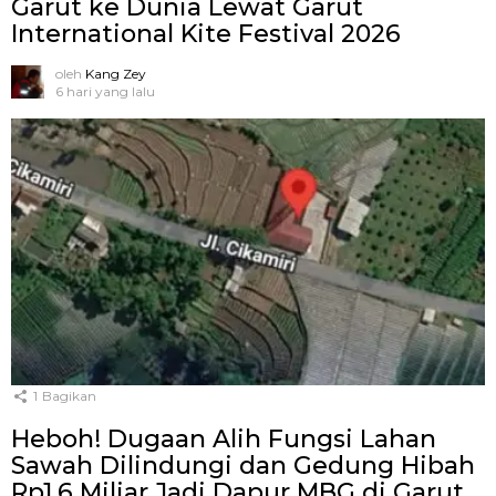
Garut ke Dunia Lewat Garut
International Kite Festival 2026
oleh
Kang Zey
6 hari yang lalu
1
Bagikan
Heboh! Dugaan Alih Fungsi Lahan
Sawah Dilindungi dan Gedung Hibah
Rp1,6 Miliar Jadi Dapur MBG di Garut