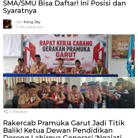
SMA/SMU Bisa Daftar! Ini Posisi dan
Syaratnya
oleh
Kang Zey
7 hari yang lalu
2
Bagikan
Rakercab Pramuka Garut Jadi Titik
Balik! Ketua Dewan Pendidikan
Dorong Lahirnya Generasi ‘Ngajati