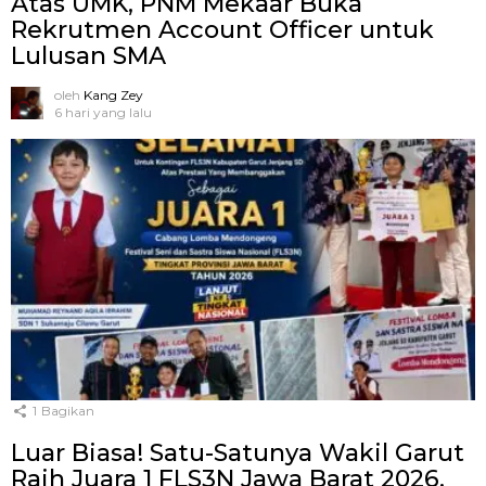
Atas UMK, PNM Mekaar Buka
Rekrutmen Account Officer untuk
Lulusan SMA
oleh
Kang Zey
6 hari yang lalu
1
Bagikan
Luar Biasa! Satu-Satunya Wakil Garut
Raih Juara 1 FLS3N Jawa Barat 2026,