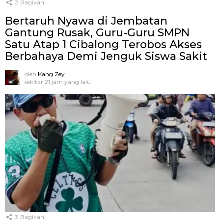
2
Bagikan
Bertaruh Nyawa di Jembatan
Gantung Rusak, Guru-Guru SMPN
Satu Atap 1 Cibalong Terobos Akses
Berbahaya Demi Jenguk Siswa Sakit
oleh
Kang Zey
sekitar 21 jam yang lalu
3
Bagikan