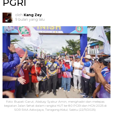
PGRI
oleh
Kang Zey
9 bulan yang lalu
Foto: Bupati Garut, Abdusy Syakur Amin, menghadiri dan melepas
kegiatan Jalan Sehat dalam rangka HUT ke-80 PGRI dan HGN 2025 di
SOR RAA Adiwijaya, Tarogong Kidul, Sabtu (22/11/2025).