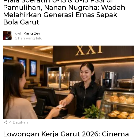
Piala Soeratin U-13 & U-15 PSSI di
Pamulihan, Nanan Nugraha: Wadah
Melahirkan Generasi Emas Sepak
Bola Garut
oleh
Kang Zey
5 hari yang lalu
4
Bagikan
Lowongan Kerja Garut 2026: Cinema