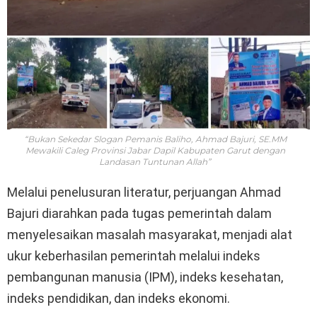
“Bukan Sekedar Slogan Pemanis Baliho, Ahmad Bajuri, SE.MM
Mewakili Caleg Provinsi Jabar Dapil Kabupaten Garut dengan
Landasan Tuntunan Allah”
Melalui penelusuran literatur, perjuangan Ahmad
Bajuri diarahkan pada tugas pemerintah dalam
menyelesaikan masalah masyarakat, menjadi alat
ukur keberhasilan pemerintah melalui indeks
pembangunan manusia (IPM), indeks kesehatan,
indeks pendidikan, dan indeks ekonomi.