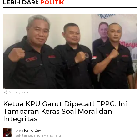
LEBIH DARI:
POLITIK
2
Bagikan
Ketua KPU Garut Dipecat! FPPG: Ini
Tamparan Keras Soal Moral dan
Integritas
oleh
Kang Zey
sekitar setahun yang lalu