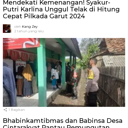
Mendekati Kemenangan! Syakur-
Putri Karlina Unggul Telak di Hitung
Cepat Pilkada Garut 2024
oleh
Kang Zey
2 tahun yang lalu
1
Bagikan
Bhabinkamtibmas dan Babinsa Desa
Cintarakyat Pantau Pemungutan