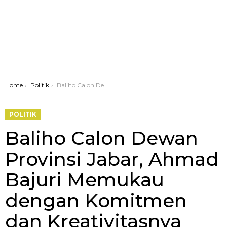
You are here:
Home
Politik
Baliho Calon Dewan Provinsi Jabar, Ahmad Bajuri Memukau dengan Komitmen dan Kreativitasnya
POLITIK
Baliho Calon Dewan
Provinsi Jabar, Ahmad
Bajuri Memukau
dengan Komitmen
dan Kreativitasnya