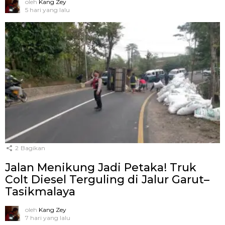
oleh
Kang Zey
5 hari yang lalu
2
Bagikan
Jalan Menikung Jadi Petaka! Truk
Colt Diesel Terguling di Jalur Garut–
Tasikmalaya
oleh
Kang Zey
7 hari yang lalu