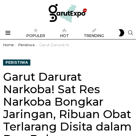
SWIT
S
POPULER
HOT
TRENDING
SKIN
Menu
You are here:
Home
Peristiwa
Garut Darurat Narkoba! Sat Res Narkoba Bongkar Jaringan, Ribuan Obat Terlarang Disita dalam Dua Bulan
PERISTIWA
Garut Darurat
Narkoba! Sat Res
Narkoba Bongkar
Jaringan, Ribuan Obat
Terlarang Disita dalam