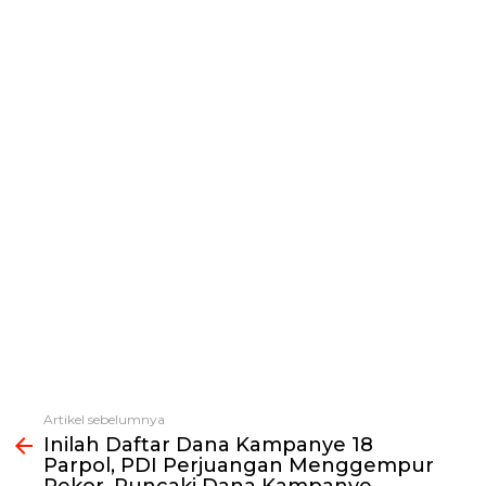
Artikel sebelumnya
Lihat
Inilah Daftar Dana Kampanye 18
selengkapnya
Parpol, PDI Perjuangan Menggempur
Rekor, Puncaki Dana Kampanye