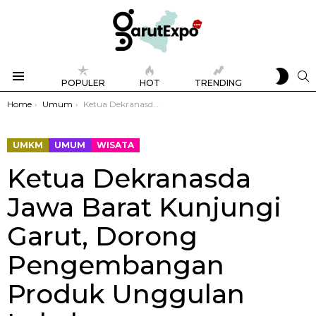
SWIT
S
POPULER
HOT
TRENDING
SKIN
Menu
You are here:
Home
Umum
Ketua Dekranasda Jawa Barat Kunjungi Garut, Dorong Pengembangan Produk Unggulan Lokal
UMKM
UMUM
WISATA
Ketua Dekranasda
Jawa Barat Kunjungi
Garut, Dorong
Pengembangan
Produk Unggulan