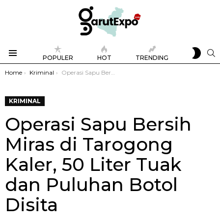
SWIT
S
POPULER
HOT
TRENDING
SKIN
Menu
You are here:
Home
Kriminal
Operasi Sapu Bersih Miras di Tarogong Kaler, 50 Liter Tuak dan Puluhan Botol Disita
KRIMINAL
Operasi Sapu Bersih
Miras di Tarogong
Kaler, 50 Liter Tuak
dan Puluhan Botol
Disita