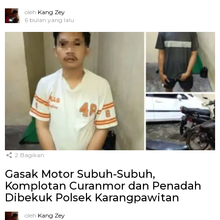
oleh
Kang Zey
6 bulan yang lalu
2
Bagikan
Gasak Motor Subuh-Subuh,
Komplotan Curanmor dan Penadah
Dibekuk Polsek Karangpawitan
oleh
Kang Zey