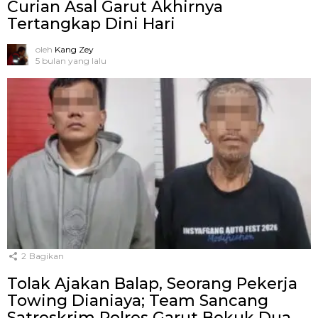
Curian Asal Garut Akhirnya
Tertangkap Dini Hari
oleh
Kang Zey
5 bulan yang lalu
2
Bagikan
Tolak Ajakan Balap, Seorang Pekerja
Towing Dianiaya; Team Sancang
Satreskrim Polres Garut Bekuk Dua