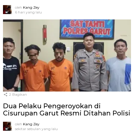
oleh
Kang Zey
6 hari yang lalu
2
Bagikan
Dua Pelaku Pengeroyokan di
Cisurupan Garut Resmi Ditahan Polisi
oleh
Kang Zey
sekitar sebulan yang lalu