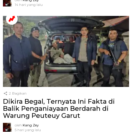
14 hari yang lalu
2
Bagikan
Dikira Begal, Ternyata Ini Fakta di
Balik Penganiayaan Berdarah di
Warung Peuteuy Garut
oleh
Kang Zey
5 hari yang lalu