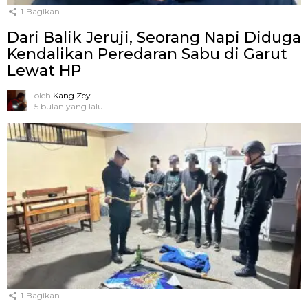
1
Bagikan
Dari Balik Jeruji, Seorang Napi Diduga
Kendalikan Peredaran Sabu di Garut
Lewat HP
oleh
Kang Zey
5 bulan yang lalu
1
Bagikan