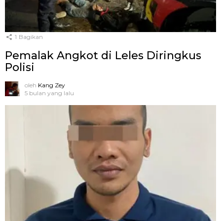
1
Bagikan
Pemalak Angkot di Leles Diringkus
Polisi
oleh
Kang Zey
5 bulan yang lalu