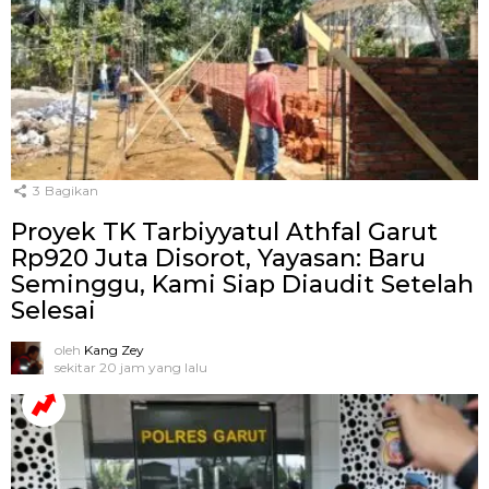
3
Bagikan
Proyek TK Tarbiyyatul Athfal Garut
Rp920 Juta Disorot, Yayasan: Baru
Seminggu, Kami Siap Diaudit Setelah
Selesai
oleh
Kang Zey
sekitar 20 jam yang lalu