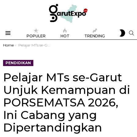
SWIT
S
POPULER
HOT
TRENDING
SKIN
Menu
You are here:
Home
Pelajar MTs se-Garut Unjuk Kemampuan di PORSEMATSA 2026, Ini Cabang yang Dipertandingkan
PENDIDIKAN
Pelajar MTs se-Garut
Unjuk Kemampuan di
PORSEMATSA 2026,
Ini Cabang yang
Dipertandingkan