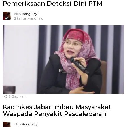
Pemeriksaan Deteksi Dini PTM
oleh
Kang Zey
2 tahun yang lalu
2
Bagikan
Kadinkes Jabar Imbau Masyarakat
Waspada Penyakit Pascalebaran
oleh
Kang Zey