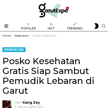
SWIT
S
POPULER
HOT
TRENDING
SKIN
Menu
You are here:
Home
Kesehatan
Posko Kesehatan Gratis Siap Sambut Pemudik Lebaran di Garut
KESEHATAN
Posko Kesehatan
Gratis Siap Sambut
Pemudik Lebaran di
Garut
oleh
Kang Zey
2 tahun yang lalu