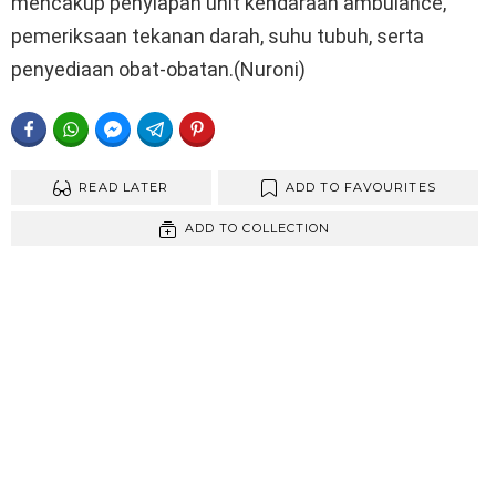
mencakup penyiapan unit kendaraan ambulance,
pemeriksaan tekanan darah, suhu tubuh, serta
penyediaan obat-obatan.(Nuroni)
FACEBOOK
WHATSAPP
FACEBOOK MESSENGER
TELEGRAM
PINTEREST
READ LATER
ADD TO FAVOURITES
ADD TO COLLECTION