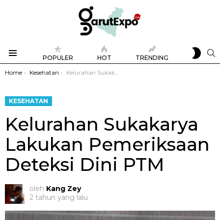
SWIT
S
POPULER
HOT
TRENDING
SKIN
Menu
You are here:
Home
Kesehatan
Kelurahan Sukakarya Lakukan Pemeriksaan Deteksi Dini PTM
KESEHATAN
Kelurahan Sukakarya
Lakukan Pemeriksaan
Deteksi Dini PTM
oleh
Kang Zey
2 tahun yang lalu