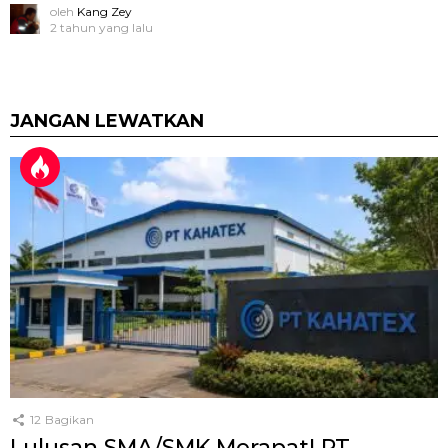
oleh
Kang Zey
2 tahun yang lalu
JANGAN LEWATKAN
12
Bagikan
Lulusan SMA/SMK Merapat! PT