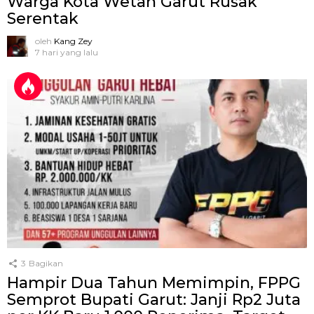
Warga Kota Wetan Garut Rusak
Serentak
oleh
Kang Zey
7 hari yang lalu
3
Bagikan
Hampir Dua Tahun Memimpin, FPPG
Semprot Bupati Garut: Janji Rp2 Juta