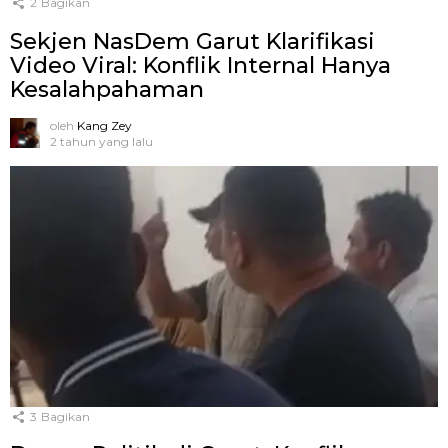
2
Bagikan
Sekjen NasDem Garut Klarifikasi
Video Viral: Konflik Internal Hanya
Kesalahpahaman
oleh
Kang Zey
2 tahun yang lalu
3
Bagikan