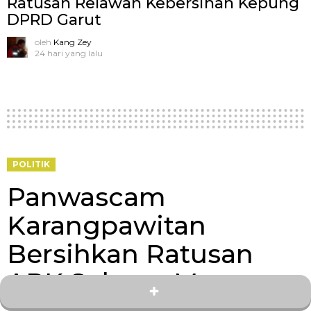
Ratusan Relawan Kebersihan Kepung
DPRD Garut
oleh
Kang Zey
24 hari yang lalu
POLITIK
Panwascam
Karangpawitan
Bersihkan Ratusan
APK Selama Masa
Tenang