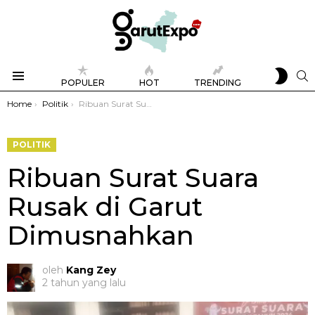
SWIT
S
POPULER
HOT
TRENDING
SKIN
Menu
You are here:
Home
Politik
Ribuan Surat Suara Rusak di Garut Dimusnahkan
POLITIK
Ribuan Surat Suara
Rusak di Garut
Dimusnahkan
oleh
Kang Zey
2 tahun yang lalu