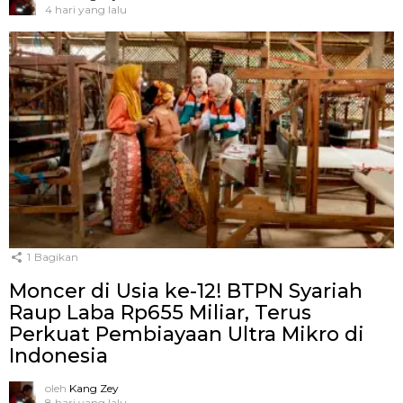
4 hari yang lalu
1
Bagikan
Moncer di Usia ke-12! BTPN Syariah
Raup Laba Rp655 Miliar, Terus
Perkuat Pembiayaan Ultra Mikro di
Indonesia
oleh
Kang Zey
8 hari yang lalu