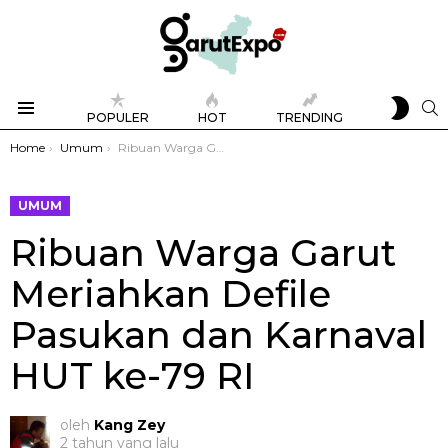
SWIT
S
POPULER
HOT
TRENDING
SKIN
Menu
You are here:
Home
Umum
Ribuan Warga Garut Meriahkan Defile Pasukan dan Karnaval HUT ke-79 RI
UMUM
Ribuan Warga Garut
Meriahkan Defile
Pasukan dan Karnaval
HUT ke-79 RI
oleh
Kang Zey
2 tahun yang lalu