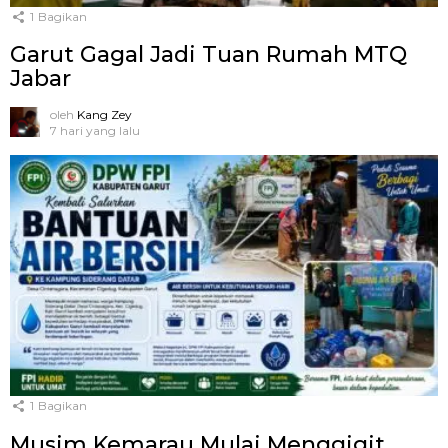
1
Bagikan
Garut Gagal Jadi Tuan Rumah MTQ
Jabar
oleh
Kang Zey
7 hari yang lalu
1
Bagikan
Musim Kemarau Mulai Menggigit,