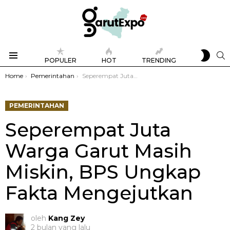
SWIT
S
POPULER
HOT
TRENDING
SKIN
Menu
You are here:
Home
Pemerintahan
Seperempat Juta Warga Garut Masih Miskin, BPS Ungkap Fakta Mengejutkan
PEMERINTAHAN
Seperempat Juta
Warga Garut Masih
Miskin, BPS Ungkap
Fakta Mengejutkan
oleh
Kang Zey
2 bulan yang lalu