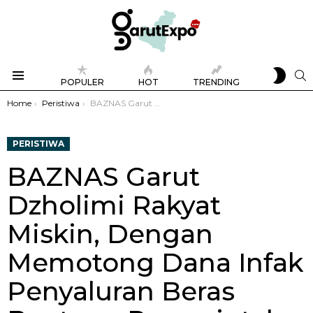
SWIT
S
POPULER
HOT
TRENDING
SKIN
Menu
You are here:
Home
Peristiwa
BAZNAS Garut Dzholimi Rakyat Miskin, Dengan Memotong Dana Infak Penyaluran Beras Bantuan Pemerintah
PERISTIWA
BAZNAS Garut
Dzholimi Rakyat
Miskin, Dengan
Memotong Dana Infak
Penyaluran Beras