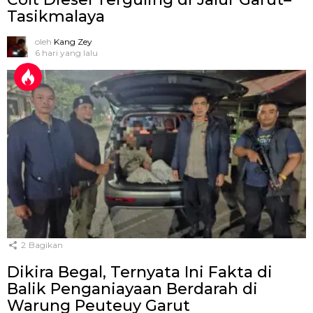
Tasikmalaya
oleh
Kang Zey
6 hari yang lalu
2
Bagikan
Dikira Begal, Ternyata Ini Fakta di
Balik Penganiayaan Berdarah di
Warung Peuteuy Garut