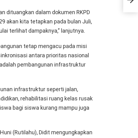
Titi
kan dituangkan dalam dokumen RKPD
9 akan kita tetapkan pada bulan Juli,
ai terlihat dampaknya,” lanjutnya.
mbangunan tetap mengacu pada misi
kronisasi antara prioritas nasional
s adalah pembangunan infrastruktur
nan infrastruktur seperti jalan,
didikan, rehabilitasi ruang kelas rusak
siswa bagi siswa kurang mampu juga
Huni (Rutilahu), Didit mengungkapkan