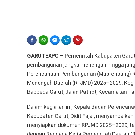
FACEBOOK
WHATSAPP
FACEBOOK MESSENGER
TELEGRAM
PINTEREST
GARUTEXPO
– Pemerintah Kabupaten Garu
pembangunan jangka menengah hingga jang
Perencanaan Pembangunan (Musrenbang) 
Menengah Daerah (RPJMD) 2025–2029. Kegiata
Bappeda Garut, Jalan Patriot, Kecamatan Tar
Dalam kegiatan ini, Kepala Badan Perenca
Kabupaten Garut, Didit Fajar, menyampaikan
menyiapkan dokumen RPJMD 2025–2029, tet
dengan Rencana Kerja Pemerintah Daerah (R