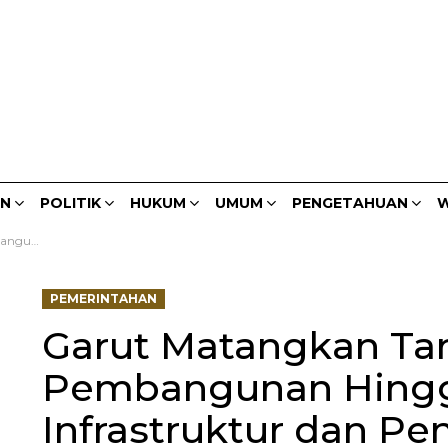
AN
POLITIK
HUKUM
UMUM
PENGETAHUAN
W
Jadi Prioritas
PEMERINTAHAN
Garut Matangkan Ta
Pembangunan Hingg
Infrastruktur dan Pe