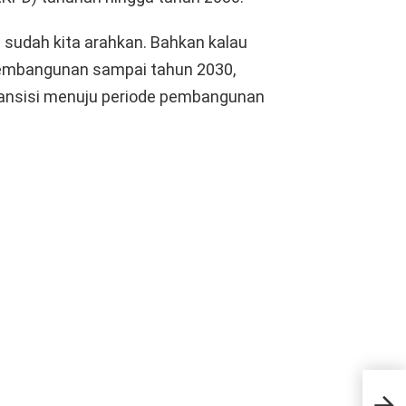
 sudah kita arahkan. Bahkan kalau
 pembangunan sampai tahun 2030,
transisi menuju periode pembangunan
FPPG
Garu