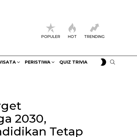
POPULER
HOT
TRENDING
SWITCH
SEARCH
ISATA
PERISTIWA
QUIZ TRIVIA
SKIN
rget
a 2030,
ndidikan Tetap