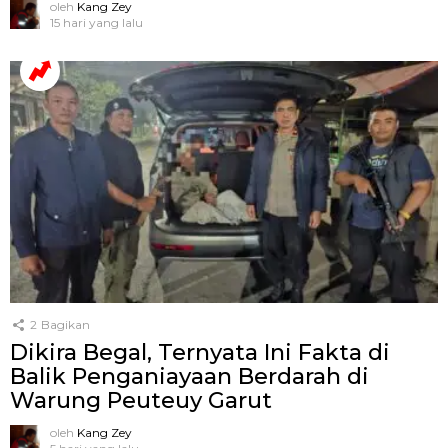
oleh
Kang Zey
15 hari yang lalu
2
Bagikan
Dikira Begal, Ternyata Ini Fakta di
Balik Penganiayaan Berdarah di
Warung Peuteuy Garut
oleh
Kang Zey