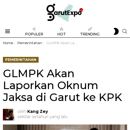
SWIT
S
POPULER
HOT
TRENDING
SKIN
Menu
You are here:
Home
Pemerintahan
GLMPK Akan Laporkan Oknum Jaksa di Garut ke KPK
PEMERINTAHAN
GLMPK Akan
Laporkan Oknum
Jaksa di Garut ke KPK
oleh
Kang Zey
sekitar setahun yang lalu