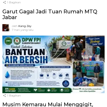
1
Bagikan
Garut Gagal Jadi Tuan Rumah MTQ
Jabar
oleh
Kang Zey
7 hari yang lalu
1
Bagikan
Musim Kemarau Mulai Menggigit,