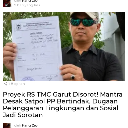
oleh
Kang Zey
9 hari yang lalu
1
Bagikan
Proyek RS TMC Garut Disorot! Mantra
Desak Satpol PP Bertindak, Dugaan
Pelanggaran Lingkungan dan Sosial
Jadi Sorotan
oleh
Kang Zey