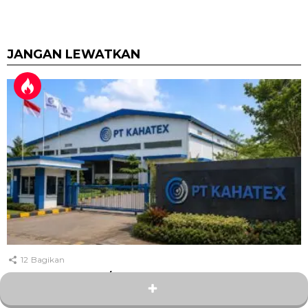
JANGAN LEWATKAN
12
Bagikan
Lulusan SMA/SMK Merapat! PT
Kahatex Buka Lowongan Operator