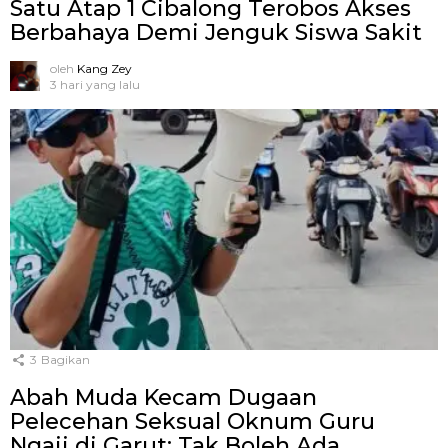
Satu Atap 1 Cibalong Terobos Akses
Berbahaya Demi Jenguk Siswa Sakit
oleh
Kang Zey
3 hari yang lalu
3
Bagikan
Abah Muda Kecam Dugaan
Pelecehan Seksual Oknum Guru
Ngaji di Garut: Tak Boleh Ada