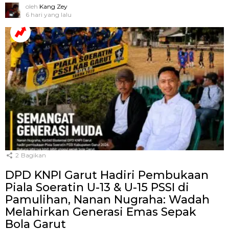
oleh
Kang Zey
6 hari yang lalu
2
Bagikan
DPD KNPI Garut Hadiri Pembukaan
Piala Soeratin U-13 & U-15 PSSI di
Pamulihan, Nanan Nugraha: Wadah
Melahirkan Generasi Emas Sepak
Bola Garut