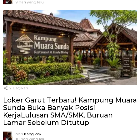
9 hari yang lalu
2
Bagikan
Loker Garut Terbaru! Kampung Muara
Sunda Buka Banyak Posisi
KerjaLulusan SMA/SMK, Buruan
Lamar Sebelum Ditutup
oleh
Kang Zey
10 hari yang lalu