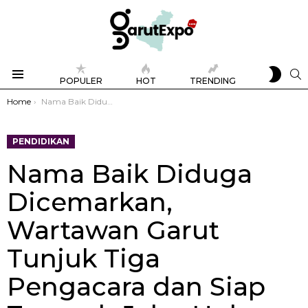
SWIT
S
POPULER
HOT
TRENDING
SKIN
Menu
You are here:
Home
Nama Baik Diduga Dicemarkan, Wartawan Garut Tunjuk Tiga Pengacara dan Siap Tempuh Jalur Hukum
PENDIDIKAN
Nama Baik Diduga
Dicemarkan,
Wartawan Garut
Tunjuk Tiga
Pengacara dan Siap