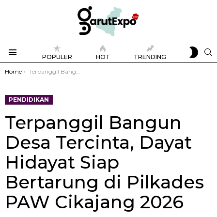
SWIT
S
POPULER
HOT
TRENDING
SKIN
Menu
You are here:
Home
Terpanggil Bangun Desa Tercinta, Dayat Hidayat Siap Bertarung di Pilkades PAW Cikajang 2026
PENDIDIKAN
Terpanggil Bangun
Desa Tercinta, Dayat
Hidayat Siap
Bertarung di Pilkades
PAW Cikajang 2026