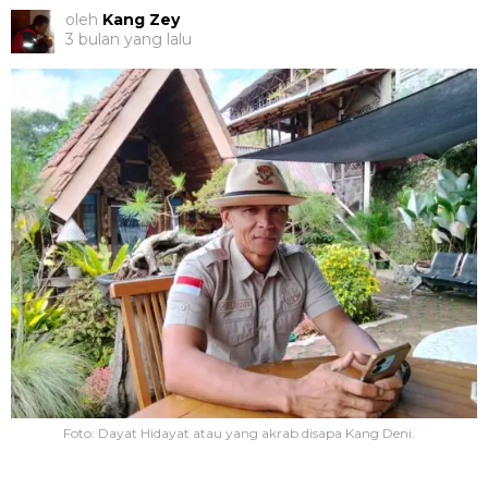
oleh
Kang Zey
3 bulan yang lalu
Foto: Dayat Hidayat atau yang akrab disapa Kang Deni.